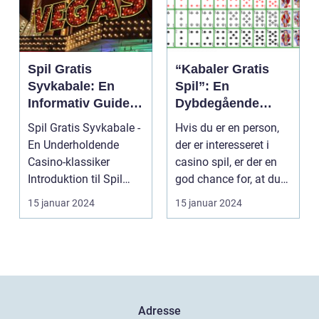
Spil Gratis
“Kabaler Gratis
Syvkabale: En
Spil”: En
Informativ Guide
Dybdegående
til Casino-
Guide til
Spil Gratis Syvkabale -
Hvis du er en person,
entusiaster
Casinoentusiaster
En Underholdende
der er interesseret i
Casino-klassiker
casino spil, er der en
Introduktion til Spil
god chance for, at du
Gratis Syvkabale ...
allerede er...
15 januar 2024
15 januar 2024
Adresse