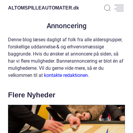
ALTOMSPILLEAUTOMATER.
dk
Annoncering
Denne blog læses dagligt af folk fra alle aldersgrupper,
forskellige uddannelse-& og erhvervsmæssige
baggrunde. Hvis du ønsker at annoncere på siden, så
har vi flere muligheder. Bannerannoncering er blot én af
mulighederne. Vil du gerne vide mere, så er du
velkommen til at
kontakte redaktionen
.
Flere Nyheder