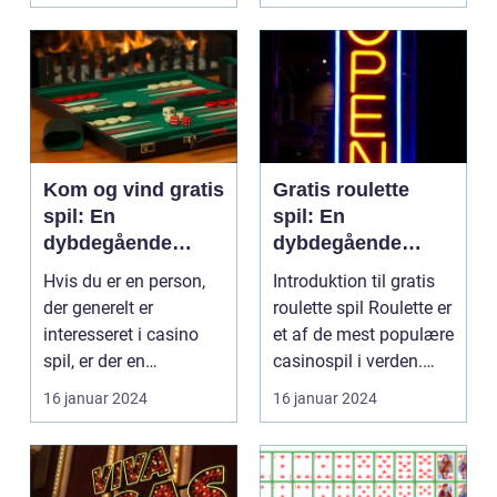
Kom og vind gratis
Gratis roulette
spil: En
spil: En
dybdegående
dybdegående
gennemgang af
undersøgelse af
Hvis du er en person,
Introduktion til gratis
mulighederne for
underholdning og
der generelt er
roulette spil Roulette er
casinoentusiaster
historie
interesseret i casino
et af de mest populære
spil, er der en
casinospil i verden.
fantastisk mulighed
Med s...
16 januar 2024
16 januar 2024
for ...