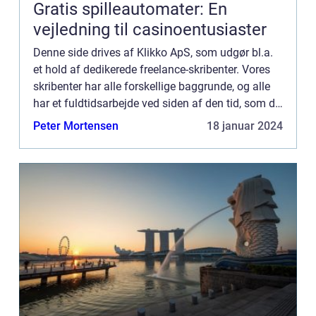
Gratis spilleautomater: En
vejledning til casinoentusiaster
Denne side drives af Klikko ApS, som udgør bl.a.
et hold af dedikerede freelance-skribenter. Vores
skribenter har alle forskellige baggrunde, og alle
har et fuldtidsarbejde ved siden af den tid, som de
bruger på at skrive aktuelle indlæg til denne bl...
Peter Mortensen
18 januar 2024