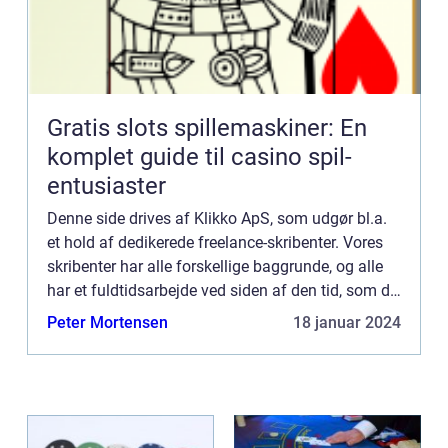
Gratis slots spillemaskiner: En
komplet guide til casino spil-
entusiaster
Denne side drives af Klikko ApS, som udgør bl.a.
et hold af dedikerede freelance-skribenter. Vores
skribenter har alle forskellige baggrunde, og alle
har et fuldtidsarbejde ved siden af den tid, som de
bruger på at skrive aktuelle indlæg til denne bl...
Peter Mortensen
18 januar 2024