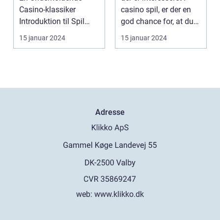
Casino-klassiker
casino spil, er der en
Introduktion til Spil
god chance for, at du
Gratis Syvkabale ...
allerede er...
15 januar 2024
15 januar 2024
Adresse
web:
www.klikko.dk