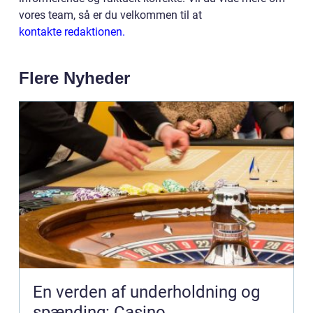
vores team, så er du velkommen til at
kontakte redaktionen.
Flere Nyheder
En verden af underholdning og
spænding: Casino