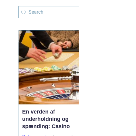
En verden af
underholdning og
spænding: Casino