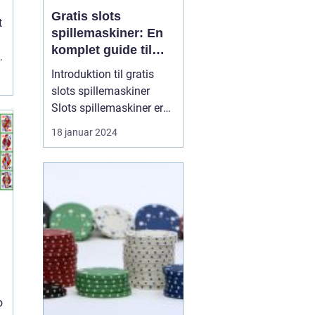
Gratis slots
t
spillemaskiner: En
komplet guide til
casino spil-
Introduktion til gratis
entusiaster
slots spillemaskiner
Slots spillemaskiner er
uden tvivl et af de mest
18 januar 2024
populære casinospil i
verden. Fra det øjeblik,
hvor den første
enarmede tyveknægt
blev introduceret i
slutningen af det 19.
århundrede, har spillet
grebet ...
t
o