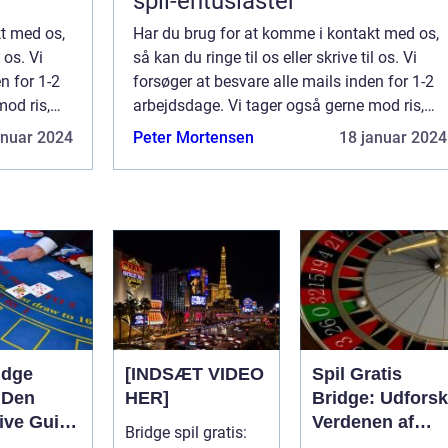
spil-entusiaster
t med os,
Har du brug for at komme i kontakt med os,
 os. Vi
så kan du ringe til os eller skrive til os. Vi
n for 1-2
forsøger at besvare alle mails inden for 1-2
mod ris,
arbejdsdage. Vi tager også gerne mod ris,
ores side.
ros og generelle kommentarer til vores side.
anuar 2024
Peter Mortensen
18 januar 2024
idge
[INDSÆT VIDEO
Spil Gratis
 Den
HER]
Bridge: Udforsk
tive Guide
Verdenen af
Bridge spil gratis:
ino Spil-
Casino Spil