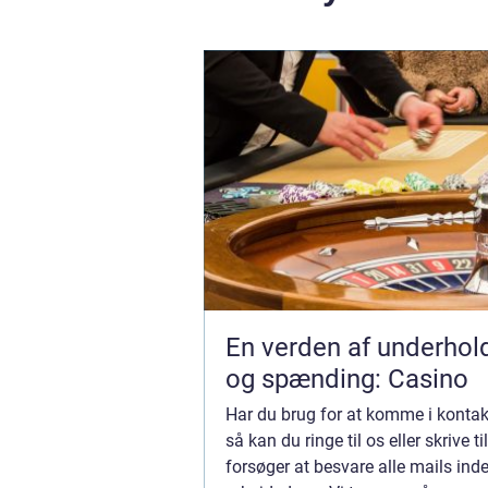
En verden af underhol
og spænding: Casino
Har du brug for at komme i kontak
så kan du ringe til os eller skrive til
forsøger at besvare alle mails inde