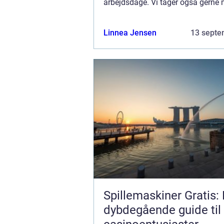
arbejdsdage. Vi tager også gerne 
ros og generelle kommentarer til v
Linnea Jensen
13 septe
Spillemaskiner Gratis:
dybdegående guide til