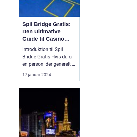
Spil Bridge Gratis:
Den Ultimative
Guide til Casino
Spil-Entusiaster
Introduktion til Spil
Bridge Gratis Hvis du er
en person, der generelt er
interesseret i casino spil,
17 januar 2024
er du kommet til det rette
sted! I denne omfattende
artikel vil vi præsentere
dig for en af de mest
spændende og
udfordrende kortspil,
nemlig "sp...