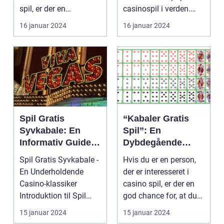
spil, er der en
casinospil i verden.
fantastisk mulighed
Med s...
16 januar 2024
16 januar 2024
for ...
Spil Gratis
“Kabaler Gratis
Syvkabale: En
Spil”: En
Informativ Guide
Dybdegående
til Casino-
Guide til
Spil Gratis Syvkabale -
Hvis du er en person,
entusiaster
Casinoentusiaster
En Underholdende
der er interesseret i
Casino-klassiker
casino spil, er der en
Introduktion til Spil
god chance for, at du
Gratis Syvkabale ...
allerede er...
15 januar 2024
15 januar 2024