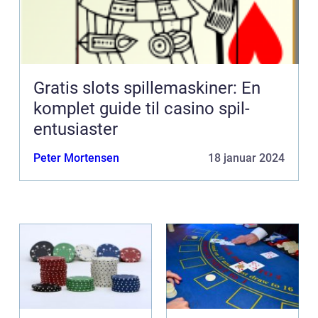
Gratis slots spillemaskiner: En
komplet guide til casino spil-
entusiaster
Peter Mortensen
18 januar 2024