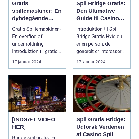
Gratis
Spil Bridge Gratis:
spillemaskiner: En
Den Ultimative
dybdegående
Guide til Casino
gennemgang af
Spil-Entusiaster
Gratis Spillemaskiner -
Introduktion til Spil
casino spillets
En overflod af
Bridge Gratis Hvis du
populære
underholdning
er en person, der
fænomen
Introduktion til gratis
generelt er interesseret
spillemaskiner ...
i casino s...
17 januar 2024
17 januar 2024
[INDSÆT VIDEO
Spil Gratis Bridge:
HER]
Udforsk Verdenen
af Casino Spil
Bridge spil gratis: En