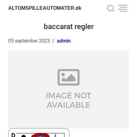
ALTOMSPILLEAUTOMATER.
dk
baccarat regler
05 september 2023
admin