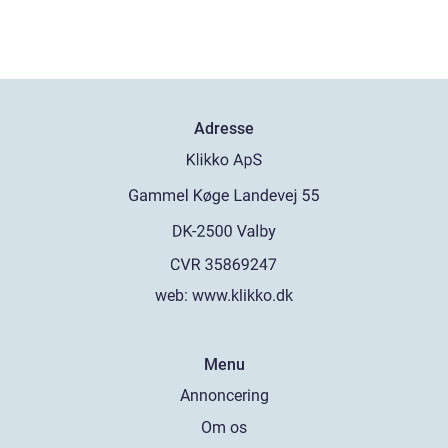
Adresse
web:
www.klikko.dk
Menu
Annoncering
Om os