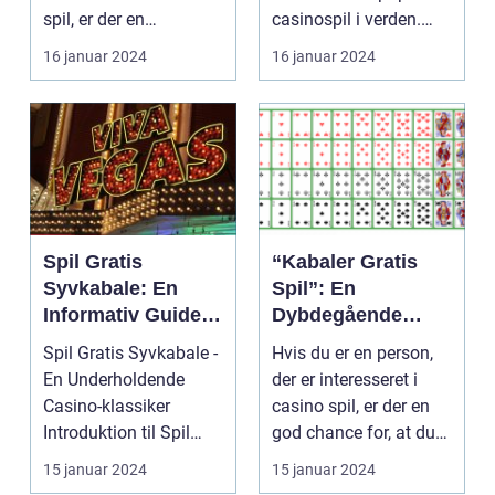
spil, er der en
casinospil i verden.
fantastisk mulighed
Med s...
16 januar 2024
16 januar 2024
for ...
Spil Gratis
“Kabaler Gratis
Syvkabale: En
Spil”: En
Informativ Guide
Dybdegående
til Casino-
Guide til
Spil Gratis Syvkabale -
Hvis du er en person,
entusiaster
Casinoentusiaster
En Underholdende
der er interesseret i
Casino-klassiker
casino spil, er der en
Introduktion til Spil
god chance for, at du
Gratis Syvkabale ...
allerede er...
15 januar 2024
15 januar 2024