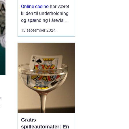
Online casino
har været
kilden til underholdning
og spænding i årevis.
Mennesker fra alle
13 september 2024
verdenshjørner drages
mod disse glitterfyldte
havne med h&arin...
n
.
Gratis
spilleautomater: En