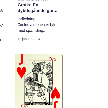
Gratis: En
dybdegående guide
på
til casinoentusiaster
Indledning
Casinoverdenen er fyldt
ko”
med spænding,
underholdning og
18 januar 2024
n
chancer for at vinde
stort. Blandt de mange
forskellige casinospil er
spillemaskinerne en
favorit blandt mange
spillere. Og den bedste
nyhed er, at du ikke
behøver at satse dine
hårdt ...