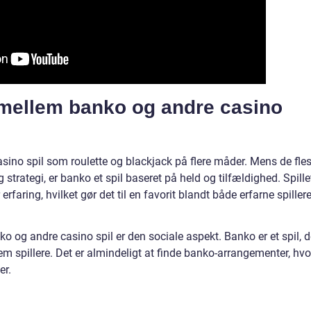
 mellem banko og andre casino
casino spil som roulette og blackjack på flere måder. Mens de fle
 strategi, er banko et spil baseret på held og tilfældighed. Spille
erfaring, hvilket gør det til en favorit blandt både erfarne spiller
o og andre casino spil er den sociale aspekt. Banko er et spil, d
 spillere. Det er almindeligt at finde banko-arrangementer, hvo
er.