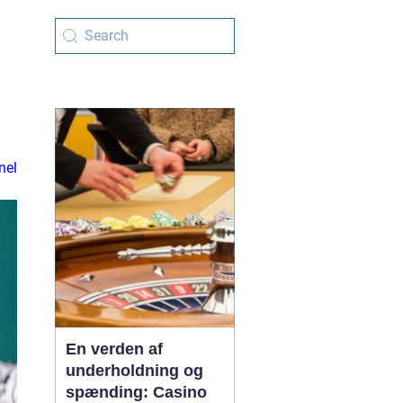
nel
En verden af
underholdning og
spænding: Casino