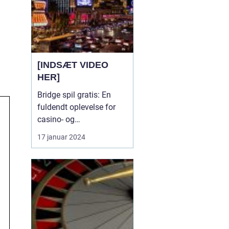
[INDSÆT VIDEO
HER]
Bridge spil gratis: En
fuldendt oplevelse for
casino- og
spilentusiaster
17 januar 2024
Introduktion til bridge
spil gratis ...