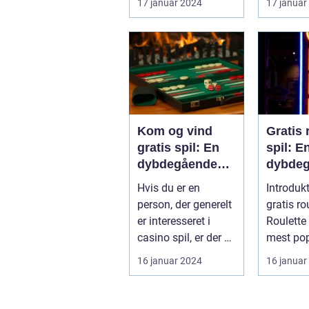
17 januar 2024
17 januar
gratis
s...
spillemaskiner ...
Kom og vind
Gratis 
gratis spil: En
spil: E
dybdegående
dybde
gennemgang af
unders
Hvis du er en
Introdukt
mulighederne
underh
person, der generelt
gratis ro
for
og hist
er interesseret i
Roulette 
casinoentusiast
casino spil, er der en
mest po
er
fantastisk mulighed
casinospi
16 januar 2024
16 januar
for ...
Med s...