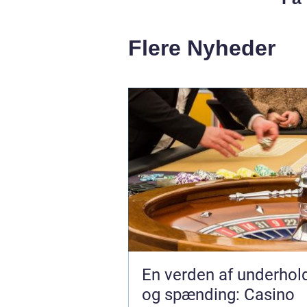
Flere Nyheder
En verden af underhol
og spænding: Casino