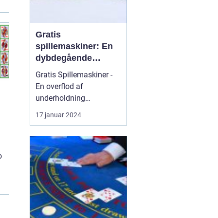
Gratis
spillemaskiner: En
dybdegående
gennemgang af
Gratis Spillemaskiner -
casino spillets
En overflod af
populære fænomen
underholdning
Introduktion til gratis
17 januar 2024
spillemaskiner ...
t
o