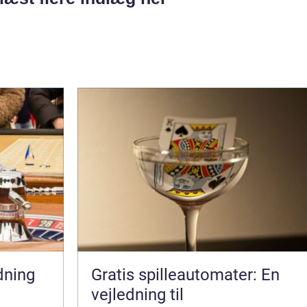
dning
Gratis spilleautomater: En
vejledning til