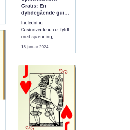
Gratis: En
dybdegående guide
til casinoentusiaster
Indledning
Casinoverdenen er fyldt
med spænding,
underholdning og
18 januar 2024
chancer for at vinde
stort. Blandt de mange
forskellige casinospil er
spillemaskinerne en
favorit blandt mange
spillere. Og den bedste
nyhed er, at du ikke
behøver at satse dine
hårdt ...