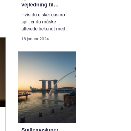
vejledning til
casinoentusiaster
Hvis du elsker casino
spil, er du måske
allerede bekendt med
spilleautomater. Disse
18 januar 2024
sjove og underholdende
spil har været en favorit
blandt casinoentusiaster
i årtier. Men vidste du, at
der også er gratis
spilleautomater til
rådighed? I denne
artikel...
Spillemaskiner