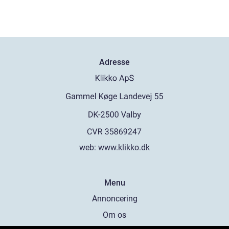
Adresse
web:
www.klikko.dk
Menu
Annoncering
Om os