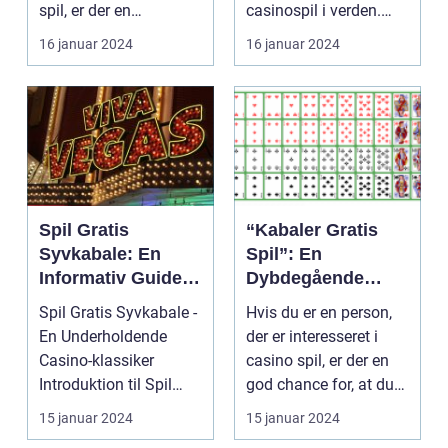
spil, er der en
casinospil i verden.
fantastisk mulighed
Med s...
16 januar 2024
16 januar 2024
for ...
Spil Gratis
“Kabaler Gratis
Syvkabale: En
Spil”: En
Informativ Guide
Dybdegående
til Casino-
Guide til
Spil Gratis Syvkabale -
Hvis du er en person,
entusiaster
Casinoentusiaster
En Underholdende
der er interesseret i
Casino-klassiker
casino spil, er der en
Introduktion til Spil
god chance for, at du
Gratis Syvkabale ...
allerede er...
15 januar 2024
15 januar 2024