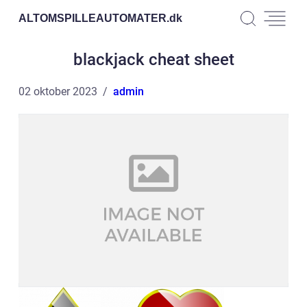
ALTOMSPILLEAUTOMATER.
dk
blackjack cheat sheet
02 oktober 2023
admin