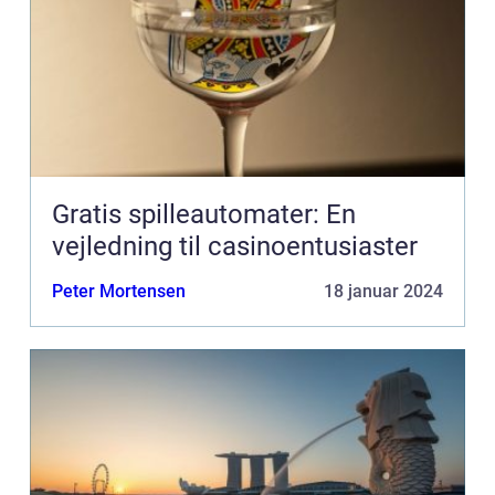
Gratis spilleautomater: En
vejledning til casinoentusiaster
Peter Mortensen
18 januar 2024