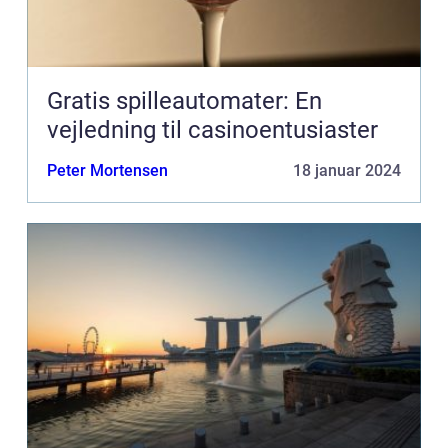
Gratis spilleautomater: En
vejledning til casinoentusiaster
Peter Mortensen
18 januar 2024