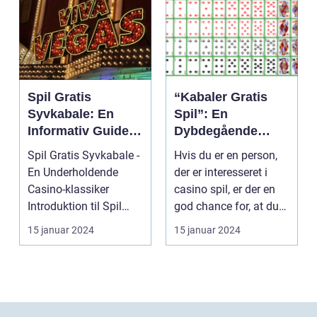
Spil Gratis
“Kabaler Gratis
Syvkabale: En
Spil”: En
Informativ Guide
Dybdegående
til Casino-
Guide til
Spil Gratis Syvkabale -
Hvis du er en person,
entusiaster
Casinoentusiaster
En Underholdende
der er interesseret i
Casino-klassiker
casino spil, er der en
Introduktion til Spil
god chance for, at du
Gratis Syvkabale ...
allerede er...
15 januar 2024
15 januar 2024