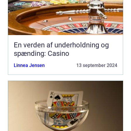
En verden af underholdning og
spænding: Casino
Linnea Jensen
13 september 2024