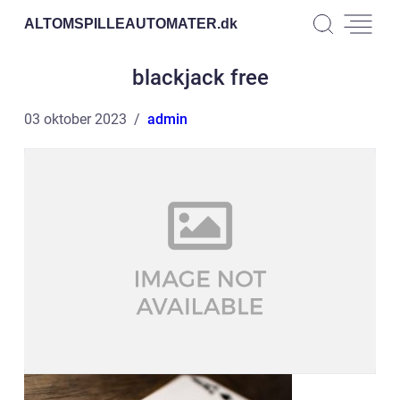
ALTOMSPILLEAUTOMATER.
dk
blackjack free
03 oktober 2023
admin