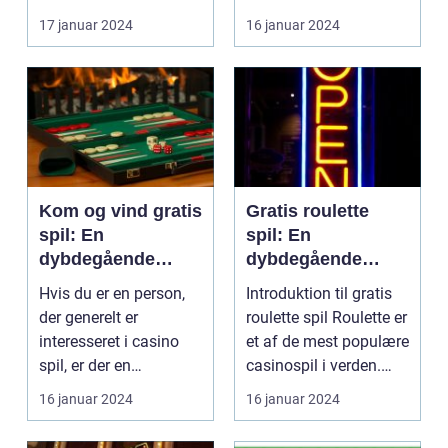
s...
Gratis Bridge...
17 januar 2024
16 januar 2024
Kom og vind gratis
Gratis roulette
spil: En
spil: En
dybdegående
dybdegående
gennemgang af
undersøgelse af
Hvis du er en person,
Introduktion til gratis
mulighederne for
underholdning og
der generelt er
roulette spil Roulette er
casinoentusiaster
historie
interesseret i casino
et af de mest populære
spil, er der en
casinospil i verden.
fantastisk mulighed
Med s...
16 januar 2024
16 januar 2024
for ...