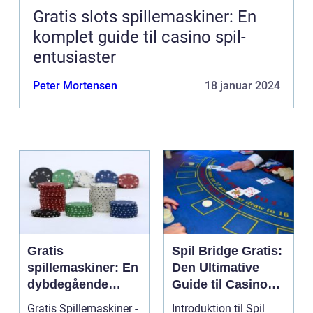
Gratis slots spillemaskiner: En
komplet guide til casino spil-
entusiaster
Peter Mortensen
18 januar 2024
Gratis
Spil Bridge Gratis:
spillemaskiner: En
Den Ultimative
dybdegående
Guide til Casino
gennemgang af
Spil-Entusiaster
Gratis Spillemaskiner -
Introduktion til Spil