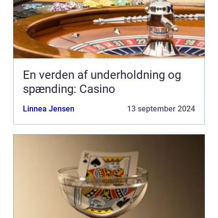
En verden af underholdning og
spænding: Casino
Linnea Jensen
13 september 2024