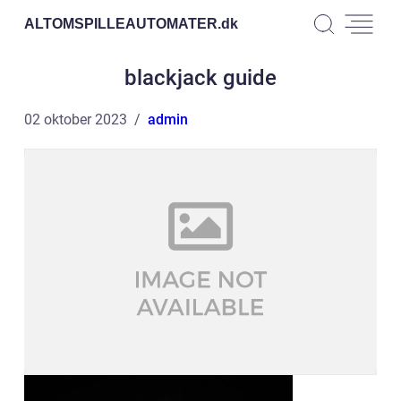
ALTOMSPILLEAUTOMATER.
dk
blackjack guide
02 oktober 2023
admin