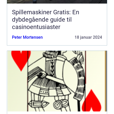
Spillemaskiner Gratis: En
dybdegående guide til
casinoentusiaster
Peter Mortensen
18 januar 2024