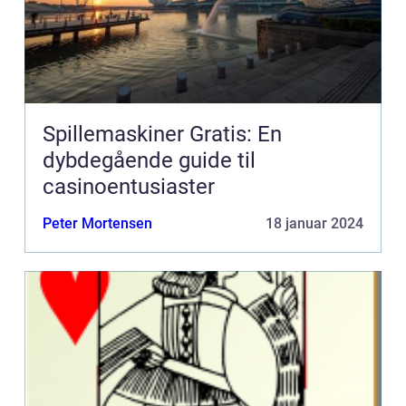
Spillemaskiner Gratis: En
dybdegående guide til
casinoentusiaster
Peter Mortensen
18 januar 2024