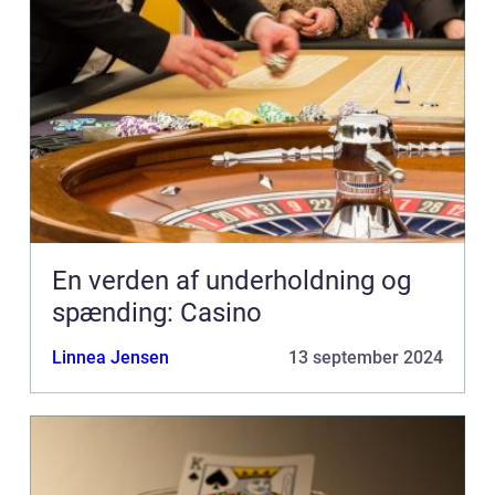
En verden af underholdning og
spænding: Casino
Linnea Jensen
13 september 2024