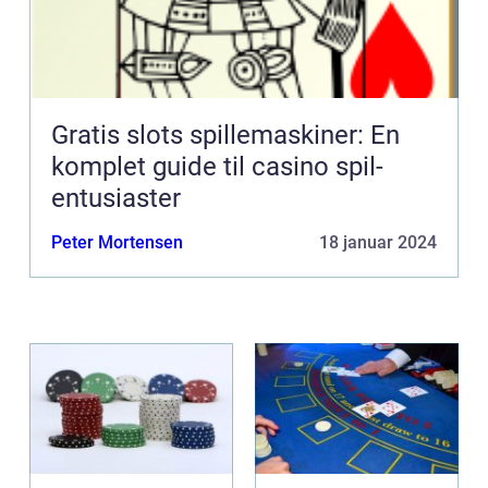
Gratis slots spillemaskiner: En
komplet guide til casino spil-
entusiaster
Peter Mortensen
18 januar 2024