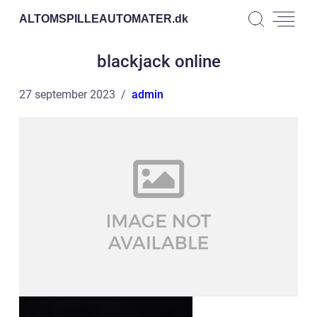
ALTOMSPILLEAUTOMATER.
dk
blackjack online
27 september 2023
admin