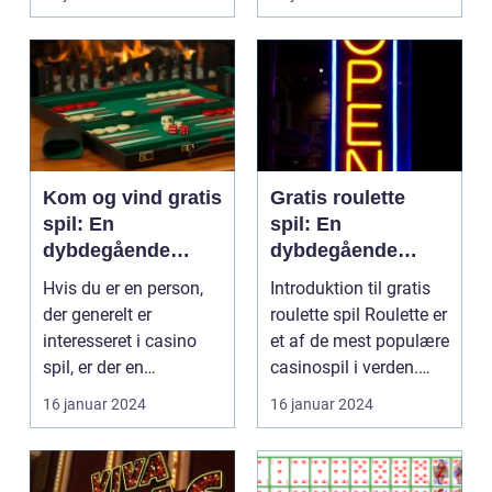
Kom og vind gratis
Gratis roulette
spil: En
spil: En
dybdegående
dybdegående
gennemgang af
undersøgelse af
Hvis du er en person,
Introduktion til gratis
mulighederne for
underholdning og
der generelt er
roulette spil Roulette er
casinoentusiaster
historie
interesseret i casino
et af de mest populære
spil, er der en
casinospil i verden.
fantastisk mulighed
Med s...
16 januar 2024
16 januar 2024
for ...