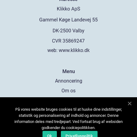
web:
www.klikko.dk
Menu
Annoncering
Om os
Cookies
På vores website bruges cookies til at huske dine indstillinger,
Kontakt os
statistik og personalisering af indhold og annoncer. Denne
Sitemap
information deles med tredjepart. Ved fortsat brug af websiden
godkender du cookiepolitikken.
Ok
Privatlivspolitik