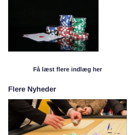
Få læst flere indlæg her
Flere Nyheder