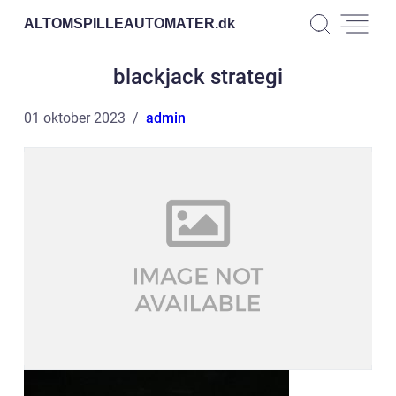
ALTOMSPILLEAUTOMATER.
dk
blackjack strategi
01 oktober 2023
admin