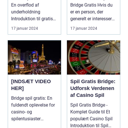
casino spillets
En overflod af
Bridge Gratis Hvis du
populære
underholdning
er en person, der
fænomen
Introduktion til gratis
generelt er interesseret
spillemaskiner ...
i casino s...
17 januar 2024
17 januar 2024
[INDSÆT VIDEO
Spil Gratis Bridge:
HER]
Udforsk Verdenen
af Casino Spil
Bridge spil gratis: En
fuldendt oplevelse for
Spil Gratis Bridge -
casino- og
Komplet Guide til Et
spilentusiaster
populært Casino Spil
Introduktion til bridge
Introduktion til Spil