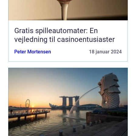
Gratis spilleautomater: En
vejledning til casinoentusiaster
Peter Mortensen
18 januar 2024