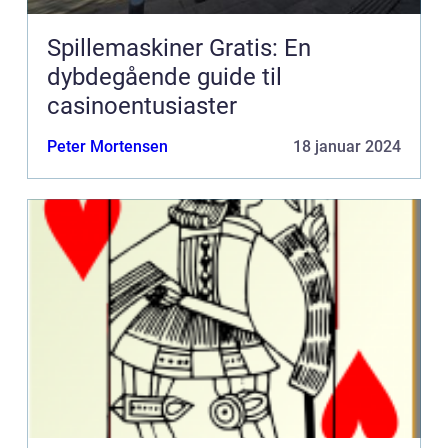
Spillemaskiner Gratis: En
dybdegående guide til
casinoentusiaster
Peter Mortensen
18 januar 2024