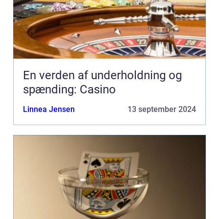
En verden af underholdning og
spænding: Casino
Linnea Jensen
13 september 2024