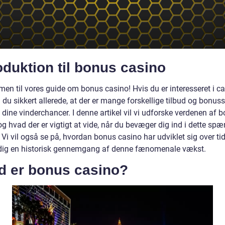
oduktion til bonus casino
en til vores guide om bonus casino! Hvis du er interesseret i c
d du sikkert allerede, at der er mange forskellige tilbud og bonuss
dine vinderchancer. I denne artikel vil vi udforske verdenen af 
g hvad der er vigtigt at vide, når du bevæger dig ind i dette sp
 Vi vil også se på, hvordan bonus casino har udviklet sig over ti
 dig en historisk gennemgang af denne fænomenale vækst.
d er bonus casino?