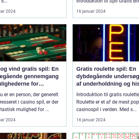
s...
Introduktion til Spil Gratis Br
uar 2024
16 januar 2024
g vind gratis spil: En
Gratis roulette spil: En
egående gennemgang
dybdegående undersøg
ulighederne for
af underholdning og his
noentusiaster
u er en person, der generelt
Introduktion til gratis roulette
resseret i casino spil, er der
Roulette er et af de mest po
tastisk mulighed for ...
casinospil i verden. Med s...
uar 2024
16 januar 2024