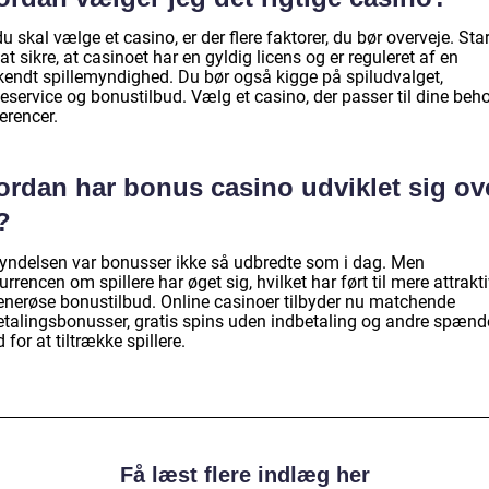
u skal vælge et casino, er der flere faktorer, du bør overveje. Star
t sikre, at casinoet har en gyldig licens og er reguleret af en
kendt spillemyndighed. Du bør også kigge på spiludvalget,
eservice og bonustilbud. Vælg et casino, der passer til dine beh
erencer.
ordan har bonus casino udviklet sig ov
?
gyndelsen var bonusser ikke så udbredte som i dag. Men
rrencen om spillere har øget sig, hvilket har ført til mere attrakt
enerøse bonustilbud. Online casinoer tilbyder nu matchende
etalingsbonusser, gratis spins uden indbetaling og andre spæn
d for at tiltrække spillere.
Få læst flere indlæg her