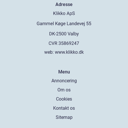
Adresse
web:
www.klikko.dk
Menu
Annoncering
Om os
Cookies
Kontakt os
Sitemap