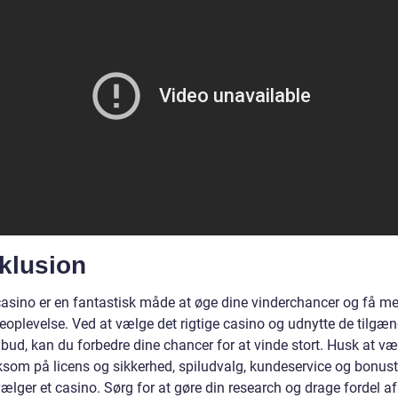
klusion
asino er en fantastisk måde at øge dine vinderchancer og få me
leoplevelse. Ved at vælge det rigtige casino og udnytte de tilgæn
bud, kan du forbedre dine chancer for at vinde stort. Husk at væ
om på licens og sikkerhed, spiludvalg, kundeservice og bonust
ælger et casino. Sørg for at gøre din research og drage fordel af