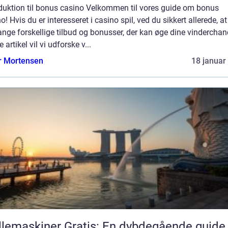
oduktion til bonus casino Velkommen til vores guide om bonus
o! Hvis du er interesseret i casino spil, ved du sikkert allerede, at
nge forskellige tilbud og bonusser, der kan øge dine vinderchanc
 artikel vil vi udforske v...
r Mortensen
18 januar
llemaskiner Gratis: En dybdegående guide t