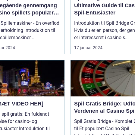
egående gennemgang
Ultimative Guide til Ca
sino spillets populære
Spil-Entusiaster
omen
 Spillemaskiner - En overflod
Introduktion til Spil Bridge Gr
dning Introduktion til
Hvis du er en person, der gen
gratis spillemaskiner ...
er interesseret i casino s...
uar 2024
17 januar 2024
SÆT VIDEO HER]
Spil Gratis Bridge: Udf
Verdenen af Casino Spi
 spil gratis: En fuldendt
lse for casino- og
Spil Gratis Bridge - Komplet
er Introduktion til
til Et populært Casino Spil