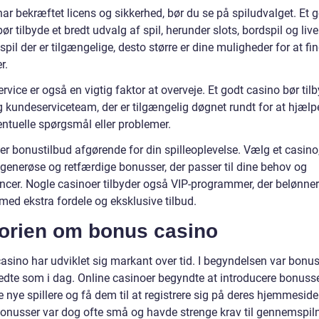
ar bekræftet licens og sikkerhed, bør du se på spiludvalget. Et 
ør tilbyde et bredt udvalg af spil, herunder slots, bordspil og liv
 spil der er tilgængelige, desto større er dine muligheder for at fi
r.
vice er også en vigtig faktor at overveje. Et godt casino bør til
g kundeserviceteam, der er tilgængelig døgnet rundt for at hjælp
ntuelle spørgsmål eller problemer.
er bonustilbud afgørende for din spilleoplevelse. Vælg et casino
 generøse og retfærdige bonusser, der passer til dine behov og
ncer. Nogle casinoer tilbyder også VIP-programmer, der belønner
 med ekstra fordele og eksklusive tilbud.
torien om bonus casino
asino har udviklet sig markant over tid. I begyndelsen var bonus
edte som i dag. Online casinoer begyndte at introducere bonusse
e nye spillere og få dem til at registrere sig på deres hjemmeside
 bonusser var dog ofte små og havde strenge krav til gennemspil