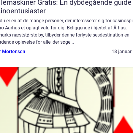
llemaskiner Gratis: En dybdegående guide t
inoentusiaster
du er en af de mange personer, der interesserer sig for casinospil
o Aarhus et oplagt valg for dig. Beliggende i hjertet af Århus,
rks næststørste by, tilbyder denne forlystelsesdestination en
ende oplevelse for alle, der søge...
r Mortensen
18 januar