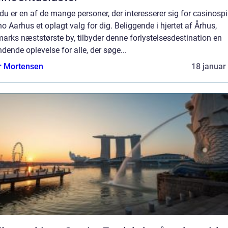
du er en af de mange personer, der interesserer sig for casinospil
o Aarhus et oplagt valg for dig. Beliggende i hjertet af Århus,
rks næststørste by, tilbyder denne forlystelsesdestination en
ende oplevelse for alle, der søge...
r Mortensen
18 januar