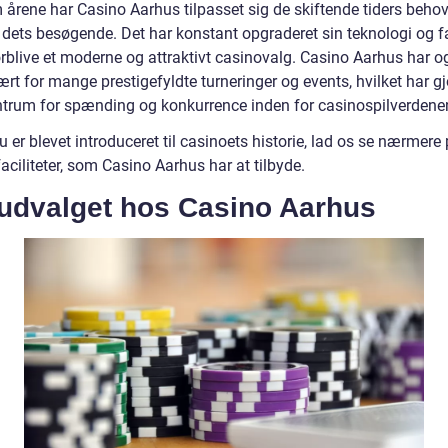
årene har Casino Aarhus tilpasset sig de skiftende tiders beho
 dets besøgende. Det har konstant opgraderet sin teknologi og fa
orblive et moderne og attraktivt casinovalg. Casino Aarhus har o
rt for mange prestigefyldte turneringer og events, hvilket har gj
centrum for spænding og konkurrence inden for casinospilverdene
 er blevet introduceret til casinoets historie, lad os se nærmere
faciliteter, som Casino Aarhus har at tilbyde.
ludvalget hos Casino Aarhus