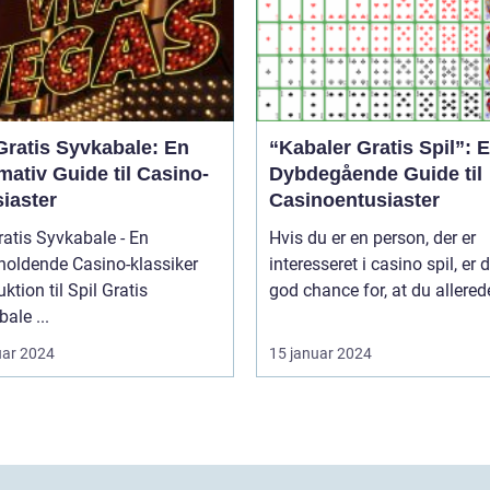
Gratis Syvkabale: En
“Kabaler Gratis Spil”: 
mativ Guide til Casino-
Dybdegående Guide til
iaster
Casinoentusiaster
ratis Syvkabale - En
Hvis du er en person, der er
holdende Casino-klassiker
interesseret i casino spil, er 
uktion til Spil Gratis
god chance for, at du allerede
Syvkabale ...
uar 2024
15 januar 2024