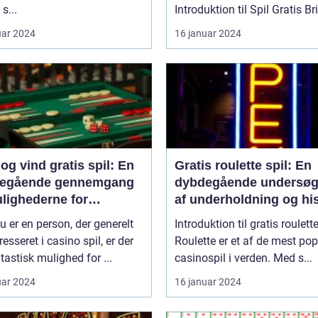
s...
Introduktion til Spil Gratis Br
uar 2024
16 januar 2024
g vind gratis spil: En
Gratis roulette spil: En
egående gennemgang
dybdegående undersøg
ulighederne for
af underholdning og his
noentusiaster
u er en person, der generelt
Introduktion til gratis roulette
resseret i casino spil, er der
Roulette er et af de mest po
tastisk mulighed for ...
casinospil i verden. Med s...
uar 2024
16 januar 2024