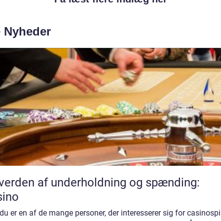
e Nyheder
verden af underholdning og spænding:
sino
du er en af de mange personer, der interesserer sig for casinospil