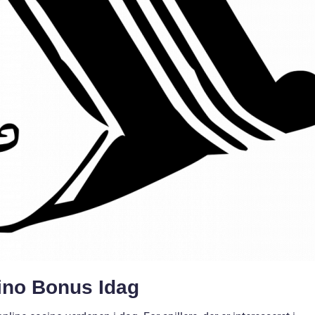
sino Bonus Idag