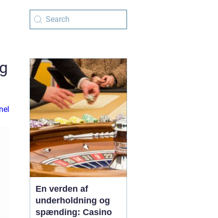
g
nel
En verden af
underholdning og
spænding: Casino