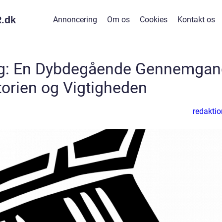
.
dk
Annoncering
Om os
Cookies
Kontakt os
ag: En Dybdegående Gennemgan
torien og Vigtigheden
redaktio