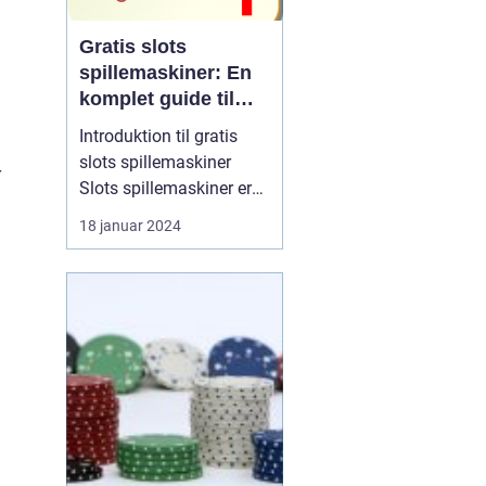
Gratis slots
spillemaskiner: En
komplet guide til
casino spil-
Introduktion til gratis
entusiaster
slots spillemaskiner
r
Slots spillemaskiner er
uden tvivl et af de mest
18 januar 2024
populære casinospil i
verden. Fra det øjeblik,
hvor den første
enarmede tyveknægt
blev introduceret i
slutningen af det 19.
århundrede, har spillet
grebet ...