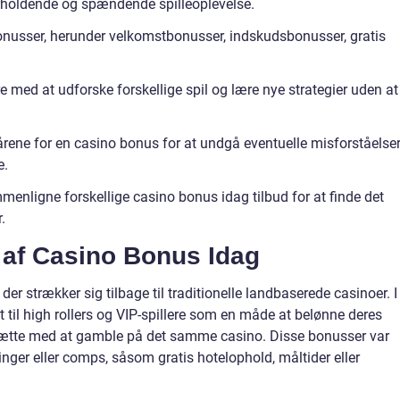
holdende og spændende spilleoplevelse.
 bonusser, herunder velkomstbonusser, indskudsbonusser, gratis
 med at udforske forskellige spil og lære nye strategier uden at
lkårene for en casino bonus for at undgå eventuelle misforståelse
e.
menligne forskellige casino bonus idag tilbud for at finde det
.
g af Casino Bonus Idag
der strækker sig tilbage til traditionelle landbaserede casinoer. I
t til high rollers og VIP-spillere som en måde at belønne deres
rtsætte med at gamble på det samme casino. Disse bonusser var
inger eller comps, såsom gratis hotelophold, måltider eller