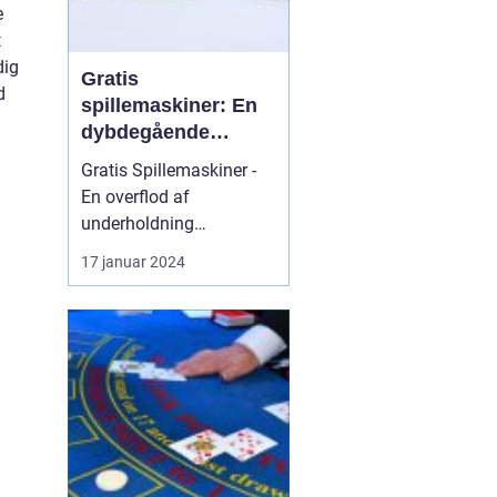
e
t
dig
Gratis
d
spillemaskiner: En
dybdegående
gennemgang af
Gratis Spillemaskiner -
casino spillets
En overflod af
populære fænomen
underholdning
Introduktion til gratis
17 januar 2024
spillemaskiner ...