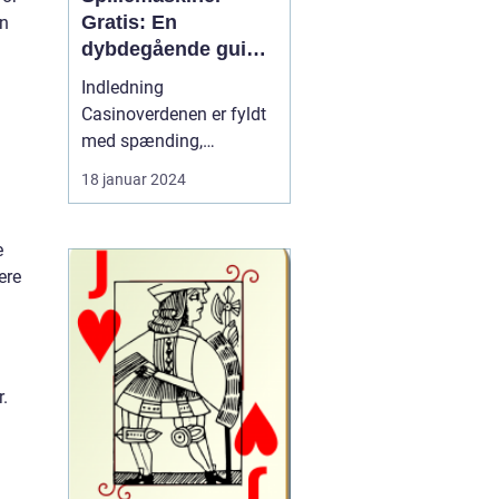
Gratis: En
an
dybdegående guide
til casinoentusiaster
Indledning
Casinoverdenen er fyldt
med spænding,
underholdning og
18 januar 2024
chancer for at vinde
stort. Blandt de mange
forskellige casinospil er
e
spillemaskinerne en
ere
favorit blandt mange
spillere. Og den bedste
nyhed er, at du ikke
behøver at satse dine
r.
hårdt ...