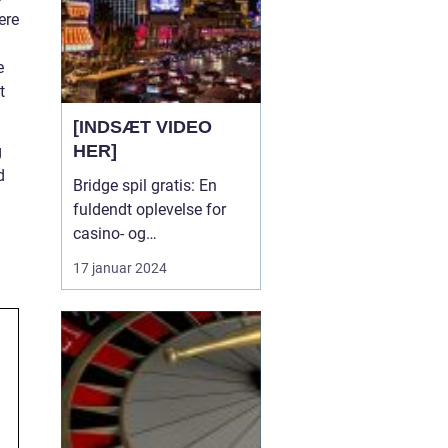
ere
e
t
[INDSÆT VIDEO
HER]
g
d
Bridge spil gratis: En
fuldendt oplevelse for
casino- og
spilentusiaster
17 januar 2024
Introduktion til bridge
spil gratis ...