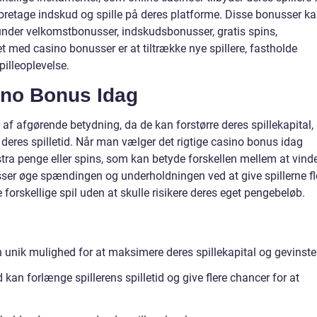
, foretage indskud og spille på deres platforme. Disse bonusser k
under velkomstbonusser, indskudsbonusser, gratis spins,
 med casino bonusser er at tiltrække nye spillere, fastholde
pilleoplevelse.
ino Bonus Idag
 af afgørende betydning, da de kan forstørre deres spillekapital,
deres spilletid. Når man vælger det rigtige casino bonus idag
kstra penge eller spins, som kan betyde forskellen mellem at vind
ser øge spændingen og underholdningen ved at give spillerne fl
 forskellige spil uden at skulle risikere deres eget pengebeløb.
n unik mulighed for at maksimere deres spillekapital og gevinste
 kan forlænge spillerens spilletid og give flere chancer for at