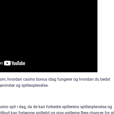
 om, hvordan casino bonus idag fungerer og hvordan du bedst
evinster og spilleoplevelse.
sino spil i dag, da de kan forbedre spillerens spilleoplevelse og
ilbud kan forlænge spilletid og give spillerne flere chancer for a