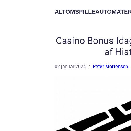
ALTOMSPILLEAUTOMATER
Casino Bonus Id
af His
02 januar 2024
Peter Mortensen