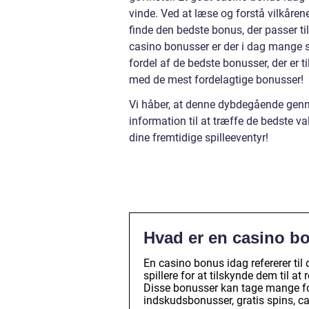
vinde. Ved at læse og forstå vilkåren
finde den bedste bonus, der passer ti
casino bonusser er der i dag mange 
fordel af de bedste bonusser, der er 
med de mest fordelagtige bonusser!
Vi håber, at denne dybdegående genn
information til at træffe de bedste v
dine fremtidige spilleeventyr!
Hvad er en casino b
En casino bonus idag refererer til 
spillere for at tilskynde dem til at
Disse bonusser kan tage mange fo
indskudsbonusser, gratis spins, c