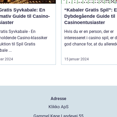
Gratis Syvkabale: En
“Kabaler Gratis Spil”: 
mativ Guide til Casino-
Dybdegående Guide til
iaster
Casinoentusiaster
ratis Syvkabale - En
Hvis du er en person, der er
holdende Casino-klassiker
interesseret i casino spil, er 
uktion til Spil Gratis
god chance for, at du allerede
Syvkabale ...
uar 2024
15 januar 2024
Adresse