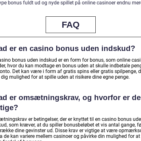
ype bonus fuldt ud og nyde spillet på online casinoer endnu mer
FAQ
ad er en casino bonus uden indskud?
asino bonus uden indskud er en form for bonus, som online cas
yder, hvor du kan modtage en bonus uden at skulle indbetale pen
onto. Det kan være i form af gratis spins eller gratis spilpenge, d
 dig mulighed for at spille uden at risikere dine egne penge.
ad er omsætningskrav, og hvorfor er de
tige?
tningskrav er betingelser, der er knyttet til en casino bonus ud
ud, som kræver, at du spiller bonusbeløbet et vis antal gange, f
trække dine gevinster ud. Disse krav er vigtige at være opmærk
da de kan variere mellem casinoer og påvirke din mulighed for at