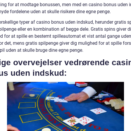
ling for at modtage bonussen, men med en casino bonus uden 
nyde fordelene uden at skulle risikere dine egne penge.
orskellige typer af casino bonus uden indskud, herunder gratis s
pilpenge eller en kombination af begge dele. Gratis spins giver d
 for at spille en bestemt spilleautomat et vist antal gange uden
or det, mens gratis spilpenge giver dig mulighed for at spille fors
pil uden at skulle bruge dine egne penge.
ige overvejelser vedrørende casi
us uden indskud: