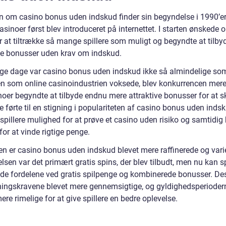
en om casino bonus uden indskud finder sin begyndelse i 1990’er
asinoer først blev introduceret på internettet. I starten ønskede o
r at tiltrække så mange spillere som muligt og begyndte at tilby
e bonusser uden krav om indskud.
dlige dage var casino bonus uden indskud ikke så almindelige som
n som online casinoindustrien voksede, blev konkurrencen mere 
oer begyndte at tilbyde endnu mere attraktive bonusser for at sk
e førte til en stigning i populariteten af casino bonus uden inds
spillere mulighed for at prøve et casino uden risiko og samtidig
or at vinde rigtige penge.
en er casino bonus uden indskud blevet mere raffinerede og varie
sen var det primært gratis spins, der blev tilbudt, men nu kan sp
de fordelene ved gratis spilpenge og kombinerede bonusser. De
ngskravene blevet mere gennemsigtige, og gyldighedsperiodern
ere rimelige for at give spillere en bedre oplevelse.