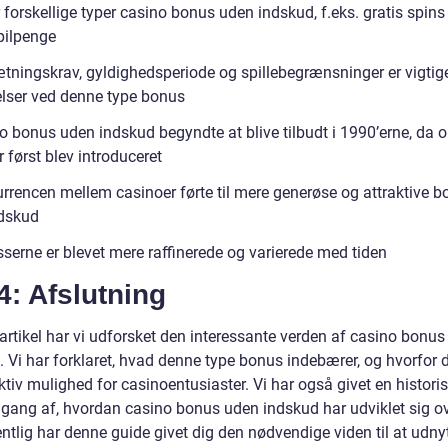
 forskellige typer casino bonus uden indskud, f.eks. gratis spins 
pilpenge
ningskrav, gyldighedsperiode og spillebegrænsninger er vigtig
elser ved denne type bonus
o bonus uden indskud begyndte at blive tilbudt i 1990’erne, da o
 først blev introduceret
rrencen mellem casinoer førte til mere generøse og attraktive b
dskud
serne er blevet mere raffinerede og varierede med tiden
4: Afslutning
 artikel har vi udforsket den interessante verden af casino bonu
. Vi har forklaret, hvad denne type bonus indebærer, og hvorfor 
ktiv mulighed for casinoentusiaster. Vi har også givet en histori
ang af, hvordan casino bonus uden indskud har udviklet sig ove
ntlig har denne guide givet dig den nødvendige viden til at udny