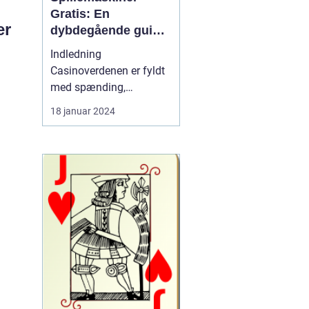
Gratis: En
er
dybdegående guide
til casinoentusiaster
Indledning
Casinoverdenen er fyldt
med spænding,
underholdning og
18 januar 2024
chancer for at vinde
stort. Blandt de mange
forskellige casinospil er
spillemaskinerne en
favorit blandt mange
spillere. Og den bedste
nyhed er, at du ikke
behøver at satse dine
hårdt ...