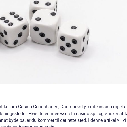
tikel om Casino Copenhagen, Danmarks førende casino og et a
ngssteder. Hvis du er interesseret i casino spil og ønsker at f
at byde på, er du kommet til det rette sted. I denne artikel vil vi