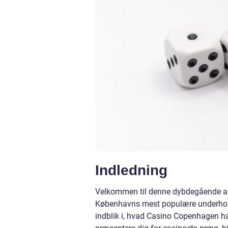
Indledning
Velkommen til denne dybdegående ar
Københavns mest populære underholdni
indblik i, hvad Casino Copenhagen har 