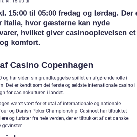
a kl. 15:00 til
l. 15:00 til 05:00 fredag og lørdag. Der 
r Italia, hvor gæsterne kan nyde
rer, hvilket giver casinooplevelsen et
 og komfort.
g af Casino Copenhagen
og har siden sin grundlæggelse spillet en afgørende rolle i
. Det er kendt som det første og ældste internationale casino i
gn for casinokulturen i landet.
en været vært for et utal af internationale og nationale
Tour og Danish Poker Championship. Casinoet har tiltrukket
re og turister fra hele verden, der er tiltrukket af det danske
 gevinster.