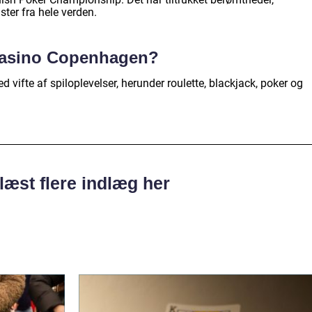
ster fra hele verden.
 Casino Copenhagen?
 vifte af spiloplevelser, herunder roulette, blackjack, poker og
læst flere indlæg her