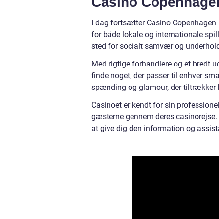
Casino Copenhagen
I dag fortsætter Casino Copenhagen 
for både lokale og internationale spil
sted for socialt samvær og underhol
Med rigtige forhandlere og et bredt ud
finde noget, der passer til enhver 
spænding og glamour, der tiltrækker b
Casinoet er kendt for sin professionel
gæsterne gennem deres casinorejse. Ua
at give dig den information og assist