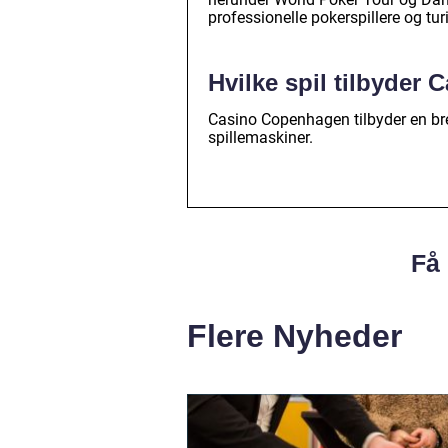
professionelle pokerspillere og turi
Hvilke spil tilbyder
Casino Copenhagen tilbyder en bred
spillemaskiner.
Få 
Flere Nyheder