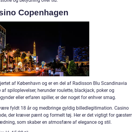
storie og betydning over tid.
asino Copenhagen
jertet af København og er en del af Radisson Blu Scandinavia
 af spiloplevelser, herunder roulette, blackjack, poker og
ynder eller erfaren spiller, er der noget for enhver smag.
ære fyldt 18 år og medbringe gyldig billedlegitimation. Casino
e, der kræver pænt og formelt tøj. Her er det vigtigt for gæster
lædning, som skaber en atmosfære af elegance og stil.