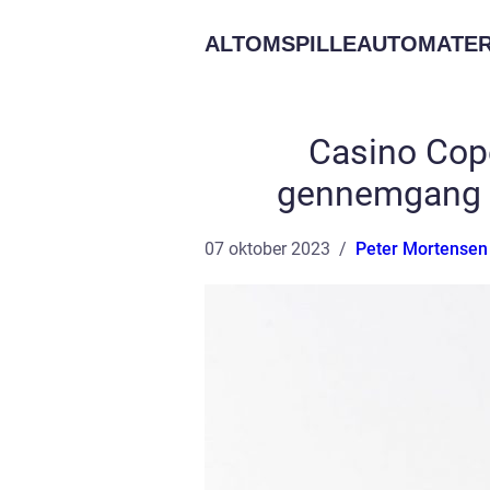
ALTOMSPILLEAUTOMATER
Casino Cop
gennemgang a
07 oktober 2023
Peter Mortensen