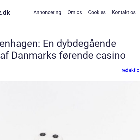
.
dk
Annoncering
Om os
Cookies
Kontakt os
enhagen: En dybdegående
f Danmarks førende casino
redaktio