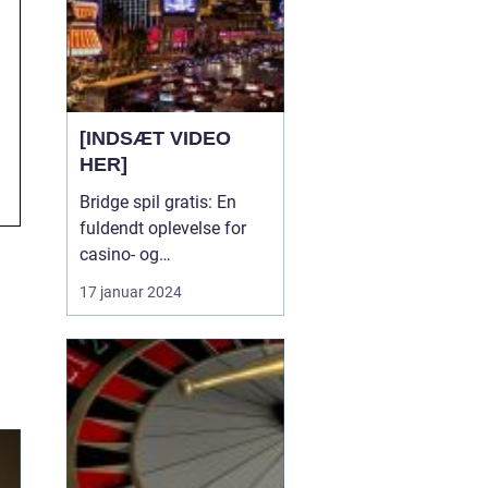
[INDSÆT VIDEO
HER]
Bridge spil gratis: En
fuldendt oplevelse for
casino- og
spilentusiaster
17 januar 2024
Introduktion til bridge
spil gratis ...