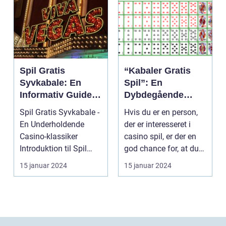
Spil Gratis
“Kabaler Gratis
Syvkabale: En
Spil”: En
Informativ Guide
Dybdegående
til Casino-
Guide til
Spil Gratis Syvkabale -
Hvis du er en person,
entusiaster
Casinoentusiaster
En Underholdende
der er interesseret i
Casino-klassiker
casino spil, er der en
Introduktion til Spil
god chance for, at du
Gratis Syvkabale ...
allerede er...
15 januar 2024
15 januar 2024