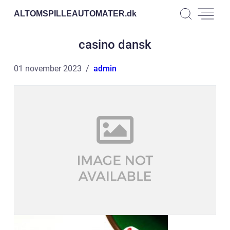
ALTOMSPILLEAUTOMATER.
dk
casino dansk
01 november 2023
admin