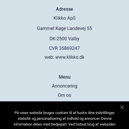
Adresse
web:
www.klikko.dk
Menu
Annoncering
Om os
Cookies
På vores website bruges cookies til at huske dine indstillinger,
Kontakt os
statistik og personalisering af indhold og annoncer. Denne
Sitemap
information deles med tredjepart. Ved fortsat brug af websiden