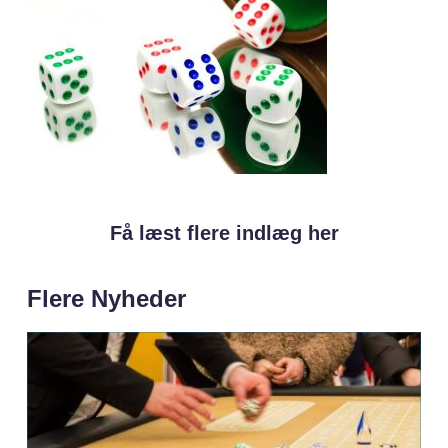
Få læst flere indlæg her
Flere Nyheder