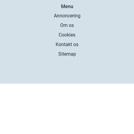
Menu
Annoncering
Om os
Cookies
Kontakt os
Sitemap