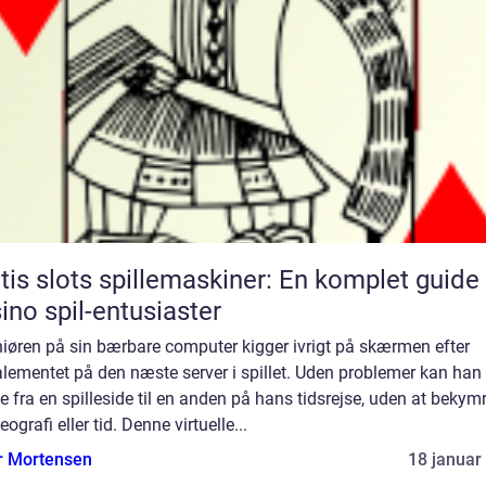
tis slots spillemaskiner: En komplet guide t
ino spil-entusiaster
niøren på sin bærbare computer kigger ivrigt på skærmen efter
lementet på den næste server i spillet. Uden problemer kan han
fe fra en spilleside til en anden på hans tidsrejse, uden at bekym
ografi eller tid. Denne virtuelle...
r Mortensen
18 januar