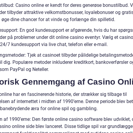
tilbud: Casino online er kendt for deres generøse bonustilbud. 
der tilbyder attraktive velkomstbonusser, loyalebonuser og gratis
l øge dine chancer for at vinde og forlænge din spilletid.
support: En god kundesupport er afgørende, hvis du har spørg
øder på problemer under dit online casino eventyr. Vælg et casino
 24/7 kundesupport via live chat, telefon eller e-mail.
ngsmetoder: Tjek at casinoet tilbyder pålidelige betalingsmetode
il dig. Populære metoder inkluderer kreditkort, bankoverførsler o
 som PayPal og Neteller.
torisk Gennemgang af Casino Onl
nline har en fascinerende historie, der strækker sig tilbage til
sen af internettet i midten af 1990’erne. Denne periode blev bet
banebrydende æra for online spil og gambling.
n af 1990’erne: Den første online casino software blev udviklet,
asino online side blev lanceret. Disse tidlige spil var grundlægg