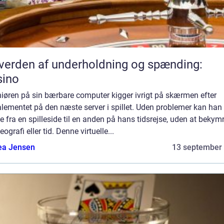
verden af underholdning og spænding:
sino
niøren på sin bærbare computer kigger ivrigt på skærmen efter
lementet på den næste server i spillet. Uden problemer kan han
fe fra en spilleside til en anden på hans tidsrejse, uden at bekym
ografi eller tid. Denne virtuelle...
ea Jensen
13 september