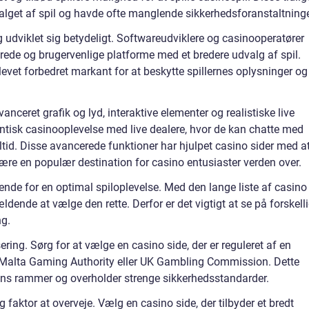
alget af spil og havde ofte manglende sikkerhedsforanstaltninge
 udviklet sig betydeligt. Softwareudviklere og casinooperatører
rede og brugervenlige platforme med et bredere udvalg af spil.
evet forbedret markant for at beskytte spillernes oplysninger og
anceret grafik og lyd, interaktive elementer og realistiske live
entisk casinooplevelse med live dealere, hvor de kan chatte med
realtid. Disse avancerede funktioner har hjulpet casino sider med a
 være en populær destination for casino entusiaster verden over.
rende for en optimal spiloplevelse. Med den lange liste af casino
dende at vælge den rette. Derfor er det vigtigt at se på forskell
ng.
sering. Sørg for at vælge en casino side, der er reguleret af en
Malta Gaming Authority eller UK Gambling Commission. Dette
ovens rammer og overholder strenge sikkerhedsstandarder.
 faktor at overveje. Vælg en casino side, der tilbyder et bredt