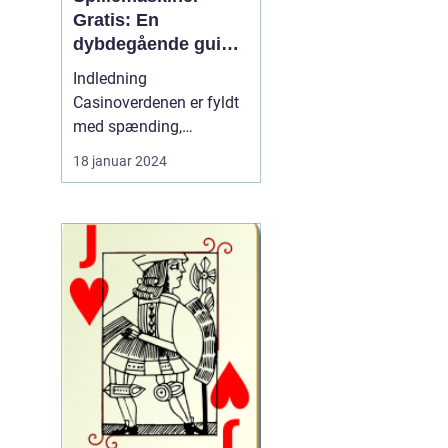
Gratis: En
dybdegående guide
til casinoentusiaster
Indledning
Casinoverdenen er fyldt
med spænding,
underholdning og
18 januar 2024
chancer for at vinde
stort. Blandt de mange
forskellige casinospil er
spillemaskinerne en
favorit blandt mange
spillere. Og den bedste
nyhed er, at du ikke
behøver at satse dine
hårdt ...