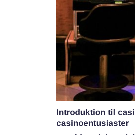
Introduktion til cas
casinoentusiaster