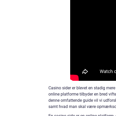
Casino sider er blevet en stadig mere
online platforme tilbyder en bred vift
denne omfattende guide vil vi udforske
samt hvad man skal være opmærksom p
En casino side er en online platform, 