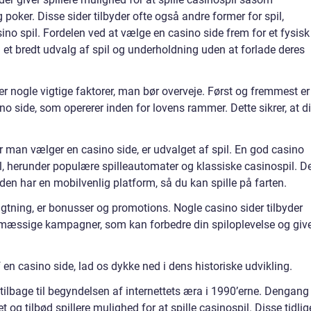
g poker. Disse sider tilbyder ofte også andre former for spil,
no spil. Fordelen ved at vælge en casino side frem for et fysisk
il et bredt udvalg af spil og underholdning uden at forlade deres
der nogle vigtige faktorer, man bør overveje. Først og fremmest er
ino side, som opererer inden for lovens rammer. Dette sikrer, at d
år man vælger en casino side, er udvalget af spil. En god casino
pil, herunder populære spilleautomater og klassiske casinospil. D
iden har en mobilvenlig platform, så du kan spille på farten.
gtning, er bonusser og promotions. Nogle casino sider tilbyder
mæssige kampagner, som kan forbedre din spiloplevelse og giv
 en casino side, lad os dykke ned i dens historiske udvikling.
 tilbage til begyndelsen af internettets æra i 1990’erne. Dengang
t og tilbød spillere mulighed for at spille casinospil. Disse tidlig