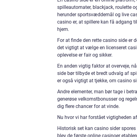
spilleautomater, blackjack, roulette o
herunder sportsvæddemål og live casi
casino er, at spillere kan få adgang t
hjem.
For at finde den rette casino side er 
det vigtigt at vælge en licenseret cas
oplevelse er fair og sikker.
En anden vigtig faktor at overveje, n
side bør tilbyde et bredt udvalg af s
er også vigtigt at tjekke, om casino s
Andre elementer, man bør tage i betra
generøse velkomstbonusser og regel
dig flere chancer for at vinde.
Nu hvor vi har forstået vigtigheden af
Historisk set kan casino sider spores
blev de første online casinoer etablere