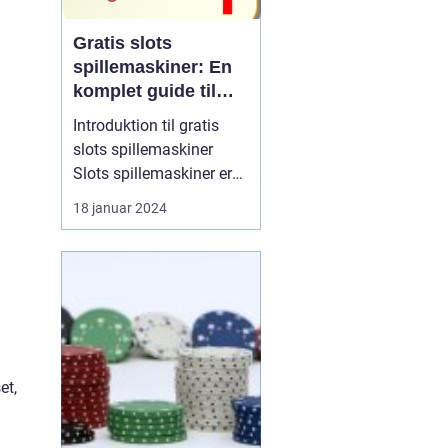
Gratis slots
spillemaskiner: En
komplet guide til
casino spil-
Introduktion til gratis
entusiaster
slots spillemaskiner
Slots spillemaskiner er
uden tvivl et af de mest
18 januar 2024
populære casinospil i
verden. Fra det øjeblik,
hvor den første
enarmede tyveknægt
blev introduceret i
slutningen af det 19.
århundrede, har spillet
et,
grebet ...