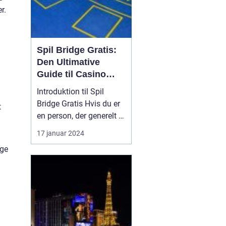
r.
Spil Bridge Gratis:
Den Ultimative
Guide til Casino
Spil-Entusiaster
Introduktion til Spil
Bridge Gratis Hvis du er
t
en person, der generelt er
interesseret i casino spil,
17 januar 2024
er du kommet til det rette
ige
sted! I denne omfattende
artikel vil vi præsentere
dig for en af de mest
spændende og
udfordrende kortspil,
nemlig "sp...