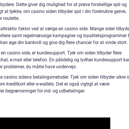
bydere. Dette giver dig mulighed for at prøve forskellige spil og
igt at tjekke, om casino siden tilbyder spil i din foretrukne genre,
 roulette.
traktiv faktor ved at vælge en casino side. Mange sider tilbyde
pillere samt regelmæssige kampagner og loyalitetsprogrammer t
kan øge din bankroll og give dig flere chancer for at vinde stort.
 en casino side, er kundesupport. Tjek om siden tilbyder flere
chat, e-mail eller telefon. En pålidelig og lydhør kundesupport ka
r problemer, du måtte have undervejs.
e casino sidens betalingsmetoder. Tjek om siden tilbyder sikre 
reditkort eller e-wallets. Det er også vigtigt at være
r begrænsninger for ind- og udbetalinger.