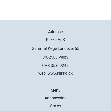
Adresse
web:
www.klikko.dk
Menu
Annoncering
Om os