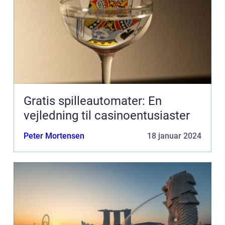
Gratis spilleautomater: En
vejledning til casinoentusiaster
Peter Mortensen
18 januar 2024