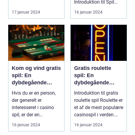
Introduktion til bridge
Introduktion til Spil
s...
Gratis Bridge...
17 januar 2024
16 januar 2024
Kom og vind gratis
Gratis roulette
spil: En
spil: En
dybdegående
dybdegående
gennemgang af
undersøgelse af
Hvis du er en person,
Introduktion til gratis
mulighederne for
underholdning og
der generelt er
roulette spil Roulette er
casinoentusiaster
historie
interesseret i casino
et af de mest populære
spil, er der en
casinospil i verden.
fantastisk mulighed
Med s...
16 januar 2024
16 januar 2024
for ...