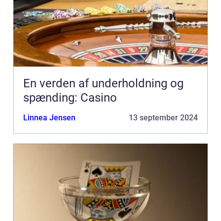
En verden af underholdning og
spænding: Casino
Linnea Jensen
13 september 2024