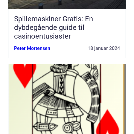
Spillemaskiner Gratis: En
dybdegående guide til
casinoentusiaster
Peter Mortensen
18 januar 2024