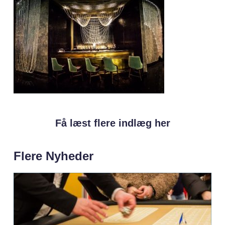
Få læst flere indlæg her
Flere Nyheder