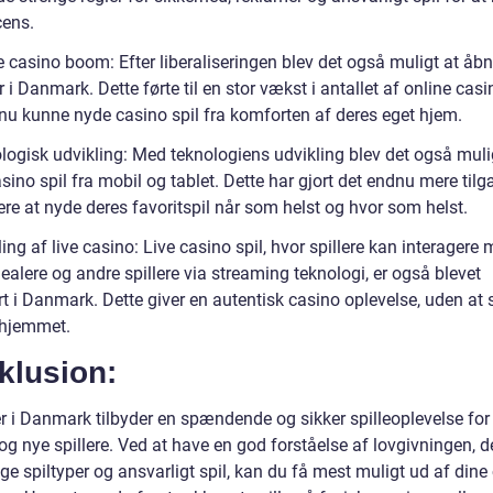
cens.
 casino boom: Efter liberaliseringen blev det også muligt at åbn
 i Danmark. Dette førte til en stor vækst i antallet af online casi
 nu kunne nyde casino spil fra komforten af deres eget hjem.
logisk udvikling: Med teknologiens udvikling blev det også muli
asino spil fra mobil og tablet. Dette har gjort det endnu mere til
lere at nyde deres favoritspil når som helst og hvor som helst.
ing af live casino: Live casino spil, hvor spillere kan interagere
dealere og andre spillere via streaming teknologi, er også blevet
t i Danmark. Dette giver en autentisk casino oplevelse, uden at 
 hjemmet.
klusion:
r i Danmark tilbyder en spændende og sikker spilleoplevelse for
og nye spillere. Ved at have en god forståelse af lovgivningen, d
ige spiltyper og ansvarligt spil, kan du få mest muligt ud af dine