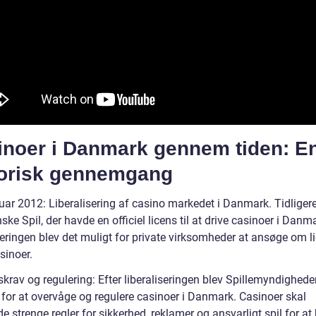
inoer i Danmark gennem tiden: E
torisk gennemgang
uar 2012: Liberalisering af casino markedet i Danmark. Tidligere
ke Spil, der havde en officiel licens til at drive casinoer i Dan
seringen blev det muligt for private virksomheder at ansøge om l
sinoer.
krav og regulering: Efter liberaliseringen blev Spillemyndighede
 for at overvåge og regulere casinoer i Danmark. Casinoer skal
e strenge regler for sikkerhed, reklamer og ansvarligt spil for at