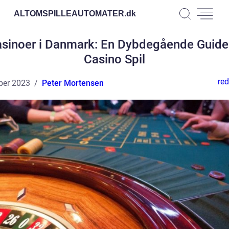
ALTOMSPILLEAUTOMATER.
dk
sinoer i Danmark: En Dybdegående Guide 
Casino Spil
red
ber 2023
Peter Mortensen