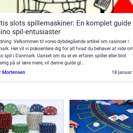
tis slots spillemaskiner: En komplet guide t
ino spil-entusiaster
edning: Velkommen til vores dybdegående artikel om casinoer i
rk. Her vil vi præsentere dig for alt hvad du behøver at vide o
o spil i Danmark. Uanset om du er en erfaren spiller eller blot
rrig på at lære mere, vil denne guide gi...
r Mortensen
18 januar