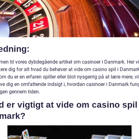
edning:
en til vores dybdegående artikel om casinoer i Danmark. Her vil
ere dig for alt hvad du behøver at vide om casino spil i Danmark
m du er en erfaren spiller eller blot nysgerrig på at lære mere, v
ive dig en omfattende indsigt i, hvordan casinoer i Danmark fun
ngen gennem tiden.
 er vigtigt at vide om casino spil 
mark?