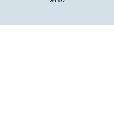
Sitemap