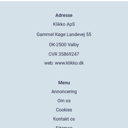
Adresse
web:
www.klikko.dk
Menu
Annoncering
Om os
Cookies
Kontakt os