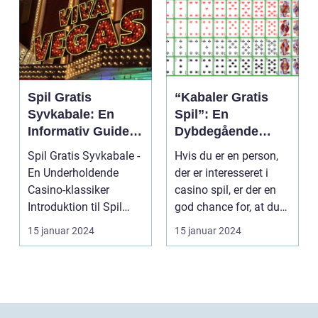
Spil Gratis
“Kabaler Gratis
Syvkabale: En
Spil”: En
Informativ Guide
Dybdegående
til Casino-
Guide til
Spil Gratis Syvkabale -
Hvis du er en person,
entusiaster
Casinoentusiaster
En Underholdende
der er interesseret i
Casino-klassiker
casino spil, er der en
Introduktion til Spil
god chance for, at du
Gratis Syvkabale ...
allerede er...
15 januar 2024
15 januar 2024