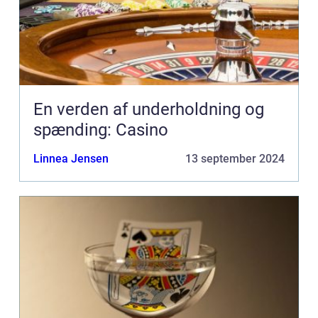
En verden af underholdning og
spænding: Casino
Linnea Jensen
13 september 2024