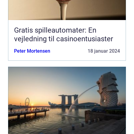
Gratis spilleautomater: En
vejledning til casinoentusiaster
Peter Mortensen
18 januar 2024