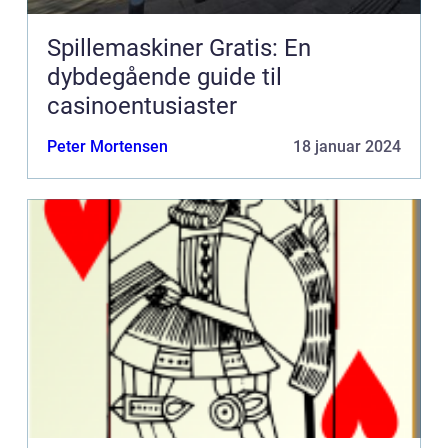
Spillemaskiner Gratis: En
dybdegående guide til
casinoentusiaster
Peter Mortensen
18 januar 2024