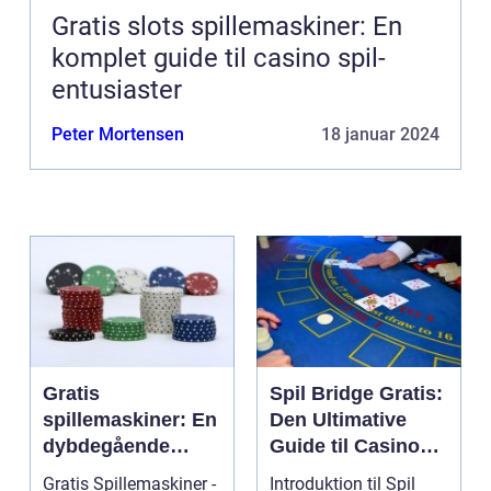
Gratis slots spillemaskiner: En
komplet guide til casino spil-
entusiaster
Peter Mortensen
18 januar 2024
Gratis
Spil Bridge Gratis:
spillemaskiner: En
Den Ultimative
dybdegående
Guide til Casino
gennemgang af
Spil-Entusiaster
Gratis Spillemaskiner -
Introduktion til Spil