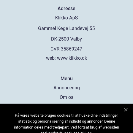
Adresse
web:
www.klikko.dk
Menu
Annoncering
Om os
Cookies
På vores website bruges cookies til at huske dine indstillinger,
Kontakt os
statistik og personalisering af indhold og annoncer. Denne
Sitemap
information deles med tredjepart. Ved fortsat brug af websiden