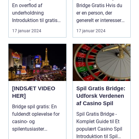
casino spillets
En overflod af
Bridge Gratis Hvis du
populære
underholdning
er en person, der
fænomen
Introduktion til gratis
generelt er interesseret
spillemaskiner ...
i casino s...
17 januar 2024
17 januar 2024
[INDSÆT VIDEO
Spil Gratis Bridge:
HER]
Udforsk Verdenen
af Casino Spil
Bridge spil gratis: En
fuldendt oplevelse for
Spil Gratis Bridge -
casino- og
Komplet Guide til Et
spilentusiaster
populært Casino Spil
Introduktion til bridge
Introduktion til Spil