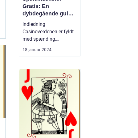
Gratis: En
dybdegående guide
til casinoentusiaster
Indledning
Casinoverdenen er fyldt
med spænding,
underholdning og
18 januar 2024
chancer for at vinde
stort. Blandt de mange
forskellige casinospil er
spillemaskinerne en
favorit blandt mange
spillere. Og den bedste
nyhed er, at du ikke
behøver at satse dine
hårdt ...