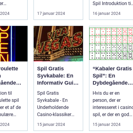
er
spilentusiaster
Spil Introduktion til
ret i casino
Introduktion til
Spil Gratis Bridge...
 2024
17 januar 2024
16 januar 2024
bridge s...
roulette
Spil Gratis
“Kabaler Gratis
n
Syvkabale: En
Spil”: En
gående
Informativ Guide
Dybdegående
øgelse af
til Casino-
Guide til
ion til
Spil Gratis
Hvis du er en
oldning
entusiaster
Casinoentusias
ulette spil
Syvkabale - En
person, der er
orie
er
er et af de
Underholdende
interesseret i casin
pulære
Casino-klassiker
spil, er der en god
l i verden.
Introduktion til Spil
chance for, at du
 2024
15 januar 2024
15 januar 2024
Gratis Syvkabale ...
allerede er...