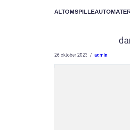
ALTOMSPILLEAUTOMATER
da
26 oktober 2023
admin