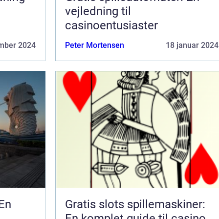
vejledning til
casinoentusiaster
mber 2024
Peter Mortensen
18 januar 2024
 En
Gratis slots spillemaskiner:
En komplet guide til casino