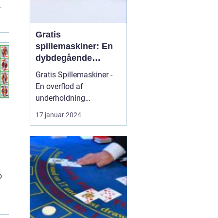
Gratis
spillemaskiner: En
dybdegående
gennemgang af
Gratis Spillemaskiner -
casino spillets
En overflod af
populære fænomen
underholdning
Introduktion til gratis
17 januar 2024
spillemaskiner ...
t
o