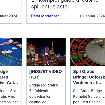
spil-entusiaster
anuar 2024
Peter Mortensen
18 januar 2024
idge
[INDSÆT VIDEO
Spil Gratis
 Den
HER]
Bridge: Udforsk
tive Guide
Verdenen af
Bridge spil gratis:
ino Spil-
Casino Spil
ion til Spil
En fuldendt
Spil Gratis Bridge -
aster
is Hvis
oplevelse for
Komplet Guide til E
person, der
casino- og
populært Casino