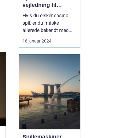
vejledning til
casinoentusiaster
Hvis du elsker casino
spil, er du måske
allerede bekendt med
spilleautomater. Disse
18 januar 2024
sjove og underholdende
spil har været en favorit
blandt casinoentusiaster
i årtier. Men vidste du, at
der også er gratis
spilleautomater til
rådighed? I denne
artikel...
Spillemaskiner