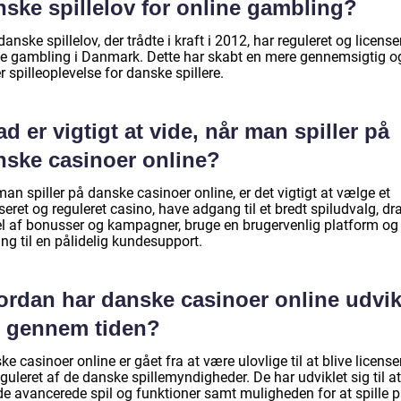
nske spillelov for online gambling?
anske spillelov, der trådte i kraft i 2012, har reguleret og license
ne gambling i Danmark. Dette har skabt en mere gennemsigtig o
r spilleoplevelse for danske spillere.
d er vigtigt at vide, når man spiller på
nske casinoer online?
an spiller på danske casinoer online, er det vigtigt at vælge et
seret og reguleret casino, have adgang til et bredt spiludvalg, dr
el af bonusser og kampagner, bruge en brugervenlig platform og
ng til en pålidelig kundesupport.
ordan har danske casinoer online udvik
g gennem tiden?
e casinoer online er gået fra at være ulovlige til at blive license
guleret af de danske spillemyndigheder. De har udviklet sig til at
yde avancerede spil og funktioner samt muligheden for at spille 