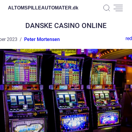
ALTOMSPILLEAUTOMATER.
dk
DANSKE CASINO ONLINE
red
ber 2023
Peter Mortensen