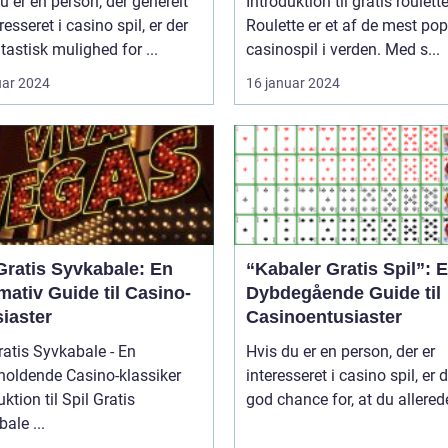
u er en person, der generelt
Introduktion til gratis roulette
resseret i casino spil, er der
Roulette er et af de mest po
tastisk mulighed for ...
casinospil i verden. Med s...
uar 2024
16 januar 2024
Gratis Syvkabale: En
“Kabaler Gratis Spil”: 
mativ Guide til Casino-
Dybdegående Guide til
iaster
Casinoentusiaster
ratis Syvkabale - En
Hvis du er en person, der er
holdende Casino-klassiker
interesseret i casino spil, er 
uktion til Spil Gratis
god chance for, at du allerede
Syvkabale ...