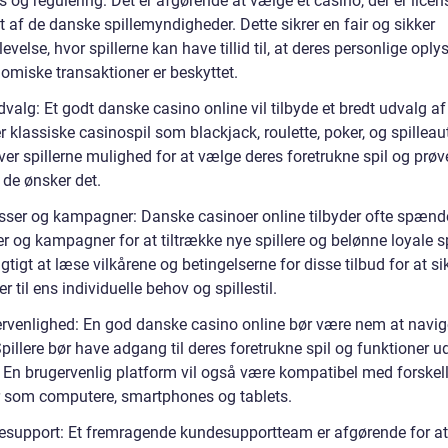
s og regulering: Det er afgørende at vælge et casino, der er licen
t af de danske spillemyndigheder. Dette sikrer en fair og sikker
levelse, hvor spillerne kan have tillid til, at deres personlige oply
omiske transaktioner er beskyttet.
dvalg: Et godt danske casino online vil tilbyde et bredt udvalg af 
 klassiske casinospil som blackjack, roulette, poker, og spillea
ver spillerne mulighed for at vælge deres foretrukne spil og prøv
r de ønsker det.
sser og kampagner: Danske casinoer online tilbyder ofte spæn
 og kampagner for at tiltrække nye spillere og belønne loyale sp
igtigt at læse vilkårene og betingelserne for disse tilbud for at sik
r til ens individuelle behov og spillestil.
ervenlighed: En god danske casino online bør være nem at navig
pillere bør have adgang til deres foretrukne spil og funktioner u
 En brugervenlig platform vil også være kompatibel med forskel
 som computere, smartphones og tablets.
esupport: Et fremragende kundesupportteam er afgørende for at 