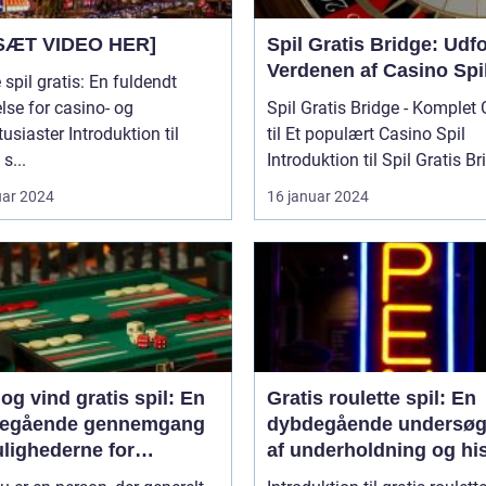
SÆT VIDEO HER]
Spil Gratis Bridge: Udf
Verdenen af Casino Spi
 spil gratis: En fuldendt
lse for casino- og
Spil Gratis Bridge - Komplet
er Introduktion til
til Et populært Casino Spil
s...
Introduktion til Spil Gratis Br
uar 2024
16 januar 2024
g vind gratis spil: En
Gratis roulette spil: En
egående gennemgang
dybdegående undersøg
ulighederne for
af underholdning og his
noentusiaster