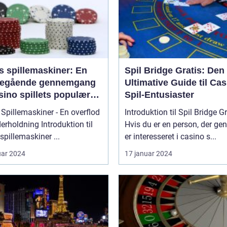
s spillemaskiner: En
Spil Bridge Gratis: Den
egående gennemgang
Ultimative Guide til Ca
sino spillets populære
Spil-Entusiaster
omen
 Spillemaskiner - En overflod
Introduktion til Spil Bridge Gr
dning Introduktion til
Hvis du er en person, der gen
gratis spillemaskiner ...
er interesseret i casino s...
uar 2024
17 januar 2024