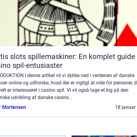
tis slots spillemaskiner: En komplet guide t
ino spil-entusiaster
ODUKTION I denne artikel vil vi dykke ned i verdenen af danske
oer online og udforske, hvad der er vigtigt at vide for personer, d
elt er interesseret i casino spil. Vi vil også tage et kig på den
riske udvikling af danske casino...
r Mortensen
18 januar