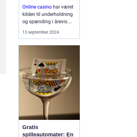
Online casino
har været
kilden til underholdning
og spænding i årevis.
Mennesker fra alle
13 september 2024
verdenshjørner drages
mod disse glitterfyldte
havne med h&arin...
Gratis
spilleautomater: En