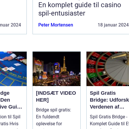
En komplet guide til casino
spil-entusiaster
anuar 2024
Peter Mortensen
18 januar 2024
idge
[INDSÆT VIDEO
Spil Gratis
 Den
HER]
Bridge: Udforsk
tive Guide
Verdenen af
Bridge spil gratis:
ino Spil-
Casino Spil
ion til Spil
En fuldendt
Spil Gratis Bridge -
aster
is Hvis
oplevelse for
Komplet Guide til E