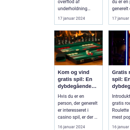
overflod af
du er en 
populære
underholdning
generelt 
fænomen
Introduktion til
interesse
17 januar 2024
17 januar
gratis
s...
spillemaskiner ...
Kom og vind
Gratis 
gratis spil: En
spil: E
dybdegående
dybde
gennemgang af
unders
Hvis du er en
Introdukt
mulighederne
underh
person, der generelt
gratis ro
for
og hist
er interesseret i
Roulette 
casinoentusiast
casino spil, er der en
mest po
er
fantastisk mulighed
casinospi
16 januar 2024
16 januar