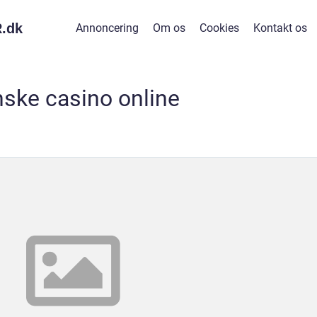
.
dk
Annoncering
Om os
Cookies
Kontakt os
ske casino online