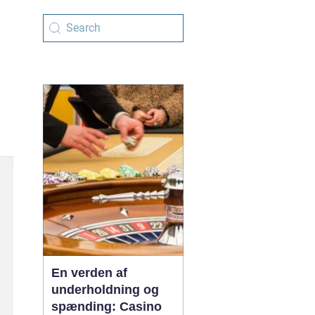
En verden af
underholdning og
spænding: Casino