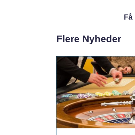
Få 
Flere Nyheder