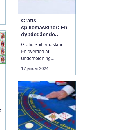
Gratis
spillemaskiner: En
dybdegående
gennemgang af
Gratis Spillemaskiner -
casino spillets
En overflod af
populære fænomen
underholdning
Introduktion til gratis
17 januar 2024
spillemaskiner ...
t
o