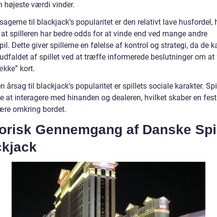
 højeste værdi vinder.
sagerne til blackjack’s popularitet er den relativt lave husfordel, 
, at spilleren har bedre odds for at vinde end ved mange andre
il. Dette giver spillerne en følelse af kontrol og strategi, da de k
udfaldet af spillet ved at træffe informerede beslutninger om at 
række” kort.
 årsag til blackjack’s popularitet er spillets sociale karakter. Spi
e at interagere med hinanden og dealeren, hvilket skaber en fest
re omkring bordet.
torisk Gennemgang af Danske Spi
ckjack