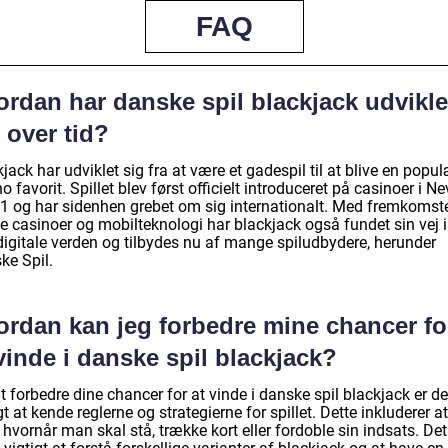
FAQ
ordan har danske spil blackjack udvikle
 over tid?
jack har udviklet sig fra at være et gadespil til at blive en popu
o favorit. Spillet blev først officielt introduceret på casinoer i N
31 og har sidenhen grebet om sig internationalt. Med fremkomst
e casinoer og mobilteknologi har blackjack også fundet sin vej i
digitale verden og tilbydes nu af mange spiludbydere, herunder
ke Spil.
ordan kan jeg forbedre mine chancer fo
vinde i danske spil blackjack?
t forbedre dine chancer for at vinde i danske spil blackjack er de
gt at kende reglerne og strategierne for spillet. Dette inkluderer at
 hvornår man skal stå, trække kort eller fordoble sin indsats. Det