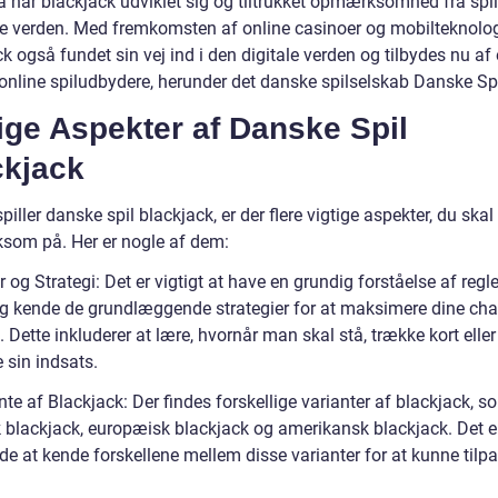
a har blackjack udviklet sig og tiltrukket opmærksomhed fra spil
le verden. Med fremkomsten af online casinoer og mobilteknolog
k også fundet sin vej ind i den digitale verden og tilbydes nu af
 online spiludbydere, herunder det danske spilselskab Danske Spi
ige Aspekter af Danske Spil
ckjack
piller danske spil blackjack, er der flere vigtige aspekter, du ska
om på. Her er nogle af dem:
r og Strategi: Det er vigtigt at have en grundig forståelse af regl
 og kende de grundlæggende strategier for at maksimere dine cha
. Dette inkluderer at lære, hvornår man skal stå, trække kort eller
 sin indsats.
nte af Blackjack: Der findes forskellige varianter af blackjack, s
k blackjack, europæisk blackjack og amerikansk blackjack. Det e
de at kende forskellene mellem disse varianter for at kunne tilp
.