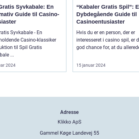
Gratis Syvkabale: En
“Kabaler Gratis Spil”: 
mativ Guide til Casino-
Dybdegående Guide til
iaster
Casinoentusiaster
ratis Syvkabale - En
Hvis du er en person, der er
holdende Casino-klassiker
interesseret i casino spil, er 
uktion til Spil Gratis
god chance for, at du allerede
Syvkabale ...
uar 2024
15 januar 2024
Adresse