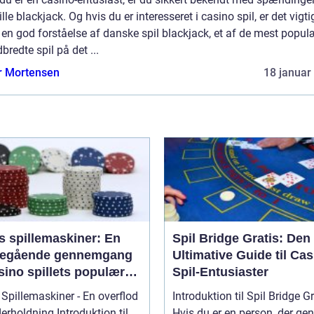
ille blackjack. Og hvis du er interesseret i casino spil, er det vigti
en god forståelse af danske spil blackjack, et af de mest popul
bredte spil på det ...
r Mortensen
18 januar
s spillemaskiner: En
Spil Bridge Gratis: Den
egående gennemgang
Ultimative Guide til Ca
sino spillets populære
Spil-Entusiaster
omen
 Spillemaskiner - En overflod
Introduktion til Spil Bridge Gr
dning Introduktion til
Hvis du er en person, der gen