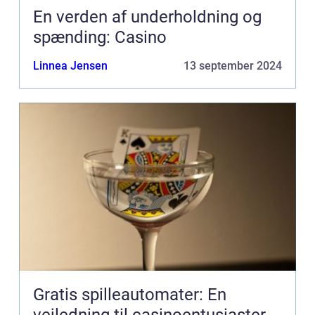
En verden af underholdning og
spænding: Casino
Linnea Jensen
13 september 2024
Gratis spilleautomater: En