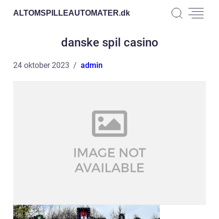
ALTOMSPILLEAUTOMATER.
dk
danske spil casino
24 oktober 2023
admin