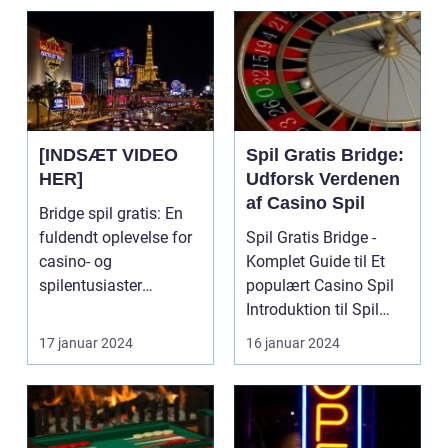
[INDSÆT VIDEO
Spil Gratis Bridge:
HER]
Udforsk Verdenen
af Casino Spil
Bridge spil gratis: En
fuldendt oplevelse for
Spil Gratis Bridge -
casino- og
Komplet Guide til Et
spilentusiaster
populært Casino Spil
Introduktion til bridge
Introduktion til Spil
s...
Gratis Bridge...
17 januar 2024
16 januar 2024