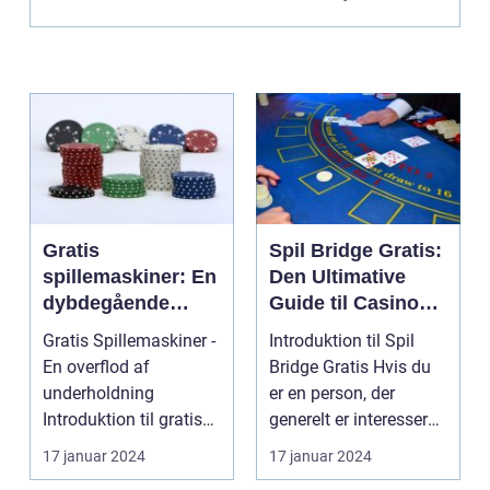
Gratis
Spil Bridge Gratis:
spillemaskiner: En
Den Ultimative
dybdegående
Guide til Casino
gennemgang af
Spil-Entusiaster
Gratis Spillemaskiner -
Introduktion til Spil
casino spillets
En overflod af
Bridge Gratis Hvis du
populære
underholdning
er en person, der
fænomen
Introduktion til gratis
generelt er interesseret
spillemaskiner ...
i casino s...
17 januar 2024
17 januar 2024