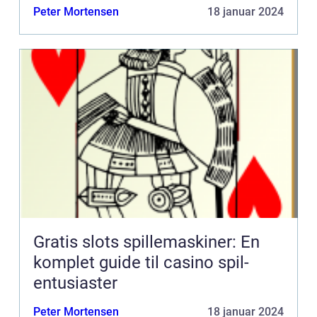
Peter Mortensen
18 januar 2024
Gratis slots spillemaskiner: En
komplet guide til casino spil-
entusiaster
Peter Mortensen
18 januar 2024