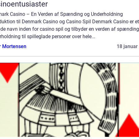
inoentusiaster
ark Casino – En Verden af Spænding og Underholdning
oduktion til Denmark Casino og Casino Spil Denmark Casino er et
de navn inden for casino spil og tilbyder en verden af spændin
holdning til spilleglade personer over hele...
r Mortensen
18 januar