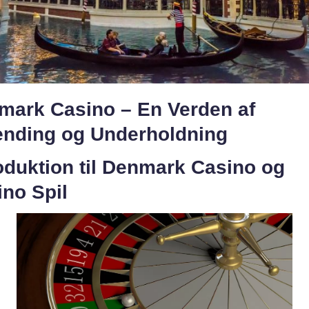
mark Casino – En Verden af
nding og Underholdning
oduktion til Denmark Casino og
no Spil