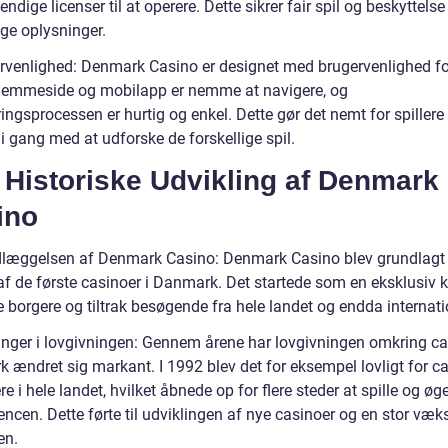
ndige licenser til at operere. Dette sikrer fair spil og beskyttelse
ige oplysninger.
rvenlighed: Denmark Casino er designet med brugervenlighed for
jemmeside og mobilapp er nemme at navigere, og
ringsprocessen er hurtig og enkel. Dette gør det nemt for spillere
 gang med at udforske de forskellige spil.
 Historiske Udvikling af Denmark
ino
læggelsen af Denmark Casino: Denmark Casino blev grundlagt 
af de første casinoer i Danmark. Det startede som en eksklusiv k
e borgere og tiltrak besøgende fra hele landet og endda internati
nger i lovgivningen: Gennem årene har lovgivningen omkring cas
 ændret sig markant. I 1992 blev det for eksempel lovligt for c
re i hele landet, hvilket åbnede op for flere steder at spille og øg
ncen. Dette førte til udviklingen af nye casinoer og en stor væks
en.