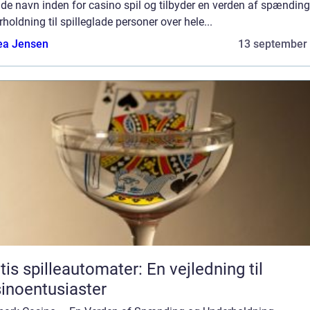
de navn inden for casino spil og tilbyder en verden af spændin
holdning til spilleglade personer over hele...
ea Jensen
13 september
tis spilleautomater: En vejledning til
inoentusiaster