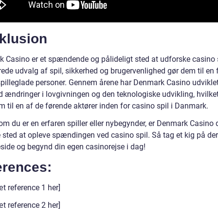
klusion
 Casino er et spændende og pålideligt sted at udforske casino s
ede udvalg af spil, sikkerhed og brugervenlighed gør dem til en 
spilleglade personer. Gennem årene har Denmark Casino udviklet 
d ændringer i lovgivningen og den teknologiske udvikling, hvilke
m til en af de førende aktører inden for casino spil i Danmark.
om du er en erfaren spiller eller nybegynder, er Denmark Casino 
e sted at opleve spændingen ved casino spil. Så tag et kig på de
ide og begynd din egen casinorejse i dag!
erences:
t reference 1 her]
t reference 2 her]