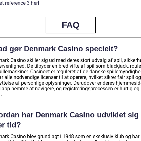
t reference 3 her]
FAQ
ad gør Denmark Casino specielt?
rk Casino skiller sig ud med deres stort udvalg af spil, sikkerh
rvenlighed. De tilbyder en bred vifte af spil som blackjack, roule
pillemaskiner. Casinoet er reguleret af de danske spillemyndighe
r alle nødvendige licenser til at operere, hvilket sikrer fair spil og
yttelse af personlige oplysninger. Derudover er deres hjemmesid
lapp nemme at navigere, og registreringsprocessen er hurtig og
.
ordan har Denmark Casino udviklet sig
r tid?
ark Casino blev grundlagt i 1948 som en eksklusiv klub og har