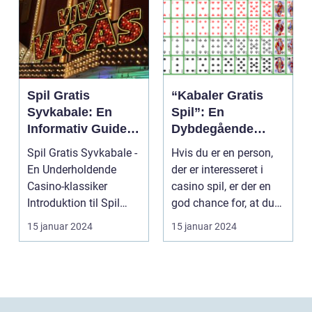
Spil Gratis
“Kabaler Gratis
Syvkabale: En
Spil”: En
Informativ Guide
Dybdegående
til Casino-
Guide til
Spil Gratis Syvkabale -
Hvis du er en person,
entusiaster
Casinoentusiaster
En Underholdende
der er interesseret i
Casino-klassiker
casino spil, er der en
Introduktion til Spil
god chance for, at du
Gratis Syvkabale ...
allerede er...
15 januar 2024
15 januar 2024