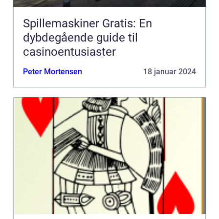
Spillemaskiner Gratis: En
dybdegående guide til
casinoentusiaster
Peter Mortensen
18 januar 2024