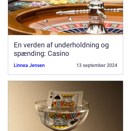
En verden af underholdning og
spænding: Casino
Linnea Jensen
13 september 2024