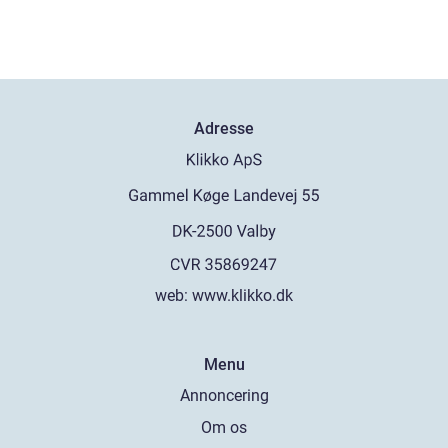
Adresse
web:
www.klikko.dk
Menu
Annoncering
Om os