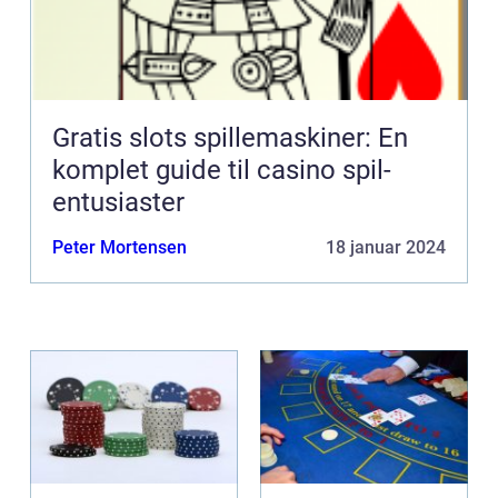
Gratis slots spillemaskiner: En
komplet guide til casino spil-
entusiaster
Peter Mortensen
18 januar 2024