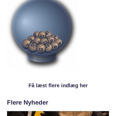
Få læst flere indlæg her
Flere Nyheder