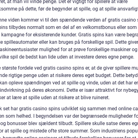
et, at man vil vinde penge. Det er vigtigt for spillere at være
mme på dette, før de begynder at spille, og at spille ansvarligt
ne viden kommer vi til den spændende verden af gratis casino 
pins tilbydes normalt som en del af en velkomstbonus eller som
 kampagne for eksisterende kunder. Gratis spins kan være begræ
 spilleautomater eller kan bruges på forskellige spil. Dette give
askineentusiaster mulighed for at prøve forskellige maskiner og
vilke spil de bedst kan lide uden at investere deres egne penge.
 største fordele ved gratis casino spins er, at de giver spillere m
inde rigtige penge uden at risikere deres eget budget. Dette betyde
 kan opleve spændingen ved at spille og vinde, uden at det har e
indvirkning på deres økonomi. Dette er især attraktivt for nybeg
er at lære at spille uden at risikere at blive ruineret.
sk set har gratis casino spins udviklet sig sammen med online c
ien som helhed. I begyndelsen var der begrænsede muligheder fo
, og bonusser blev sjældent tilbudt. Spillere skulle satse deres e
or at spille og mistede ofte store summer. Som industriens popul