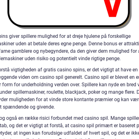
ins giver spillere mulighed for at dreje hjulene på forskellige
askiner uden at betale deres egne penge. Denne bonus er attrakti
farne gamblere og nybegyndere, da den giver dem mulighed for 
lemaskiner uden risiko og potentielt vinde rigtige penge.
orstå vigtigheden af gratis casino spins, er det vigtigt at have en
ggende viden om casino spil generelt. Casino spil er blevet en 
 form for underholdning verden over. Spillere kan nyde en bred v
runder spillemaskiner, roulette, blackjack, poker og mange flere. 
lbyder muligheden for at vinde store kontante præmier og kan vær
t spændende og givende.
dog også en række risici forbundet med casino spil. Mange spille
tab, og det er vigtigt at forstå, at casino spil primært er baseret 
tyder, at ingen kan forudsige udfaldet af hvert spil, og det er ikk