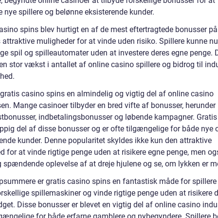
 begyndte online casinoer at tilbyde forskellige bonusser for at
e nye spillere og belønne eksisterende kunder.
casino spins blev hurtigt en af de mest eftertragtede bonusser p
 attraktive muligheder for at vinde uden risiko. Spillere kunne n
ige spil og spilleautomater uden at investere deres egne penge. 
l en stor vækst i antallet af online casino spillere og bidrog til ind
hed.
 gratis casino spins en almindelig og vigtig del af online casino
sen. Mange casinoer tilbyder en bred vifte af bonusser, herunder
tbonusser, indbetalingsbonusser og løbende kampagner. Gratis
ppig del af disse bonusser og er ofte tilgængelige for både nye 
rende kunder. Denne popularitet skyldes ikke kun den attraktive
d for at vinde rigtige penge uden at risikere egne penge, men o
g spændende oplevelse af at dreje hjulene og se, om lykken er m
opsummere er gratis casino spins en fantastisk måde for spillere
rskellige spillemaskiner og vinde rigtige penge uden at risikere 
get. Disse bonusser er blevet en vigtig del af online casino indu
ilgængelige for både erfarne gamblere og nybegyndere. Spillere 