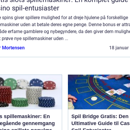
ino spil-entusiaster
 spins giver spillere mulighed for at dreje hjulene på forskellige
emaskiner uden at betale deres egne penge. Denne bonus er attr
både erfarne gamblere og nybegyndere, da den giver dem muligh
t prøve nye spillemaskiner uden ...
r Mortensen
18 januar
s spillemaskiner: En
Spil Bridge Gratis: Den
egående gennemgang
Ultimative Guide til Ca