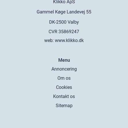
web:
www.klikko.dk
Menu
Annoncering
Om os
Cookies
Kontakt os
Sitemap