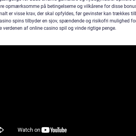
ære opmærksomme på betingelserne og vilkårene for disse bonus
alt er visse krav, der skal opfyldes, før gevinster kan trækkes ti
asino spins tilbyder en sjov, spændende og risikofri mulighed fo
 verdenen af online casino spil og vinde rigtige penge.