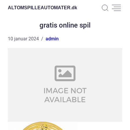
ALTOMSPILLEAUTOMATER.
dk
gratis online spil
10 januar 2024
admin