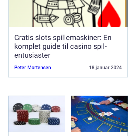
Gratis slots spillemaskiner: En
komplet guide til casino spil-
entusiaster
Peter Mortensen
18 januar 2024