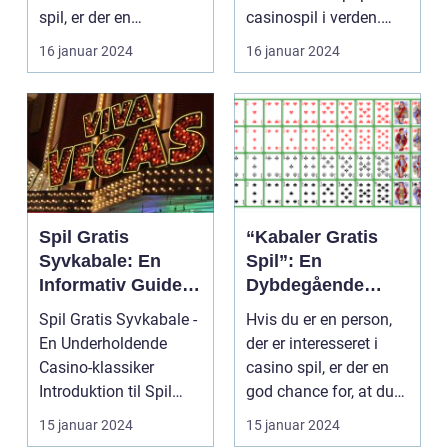
spil, er der en
casinospil i verden.
fantastisk mulighed
Med s...
16 januar 2024
16 januar 2024
for ...
Spil Gratis
“Kabaler Gratis
Syvkabale: En
Spil”: En
Informativ Guide
Dybdegående
til Casino-
Guide til
Spil Gratis Syvkabale -
Hvis du er en person,
entusiaster
Casinoentusiaster
En Underholdende
der er interesseret i
Casino-klassiker
casino spil, er der en
Introduktion til Spil
god chance for, at du
Gratis Syvkabale ...
allerede er...
15 januar 2024
15 januar 2024