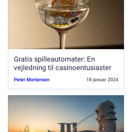
Gratis spilleautomater: En
vejledning til casinoentusiaster
Peter Mortensen
18 januar 2024