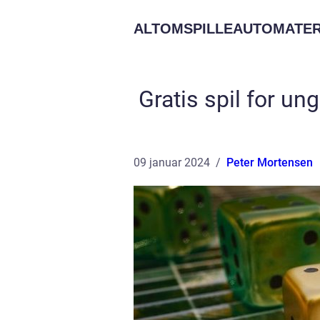
ALTOMSPILLEAUTOMATER
Gratis spil for u
09 januar 2024
Peter Mortensen