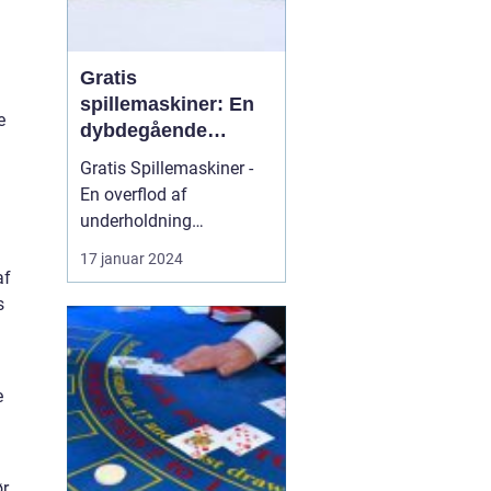
Gratis
spillemaskiner: En
e
dybdegående
gennemgang af
Gratis Spillemaskiner -
casino spillets
En overflod af
populære fænomen
underholdning
Introduktion til gratis
17 januar 2024
spillemaskiner ...
af
s
e
ør