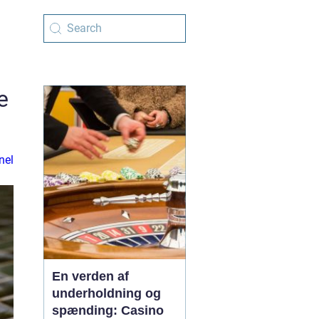
e
nel
En verden af
underholdning og
spænding: Casino