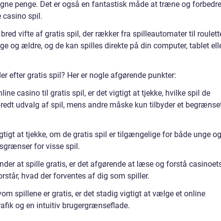
 egne penge. Det er også en fantastisk måde at træne og forbedr
 casino spil.
ed vifte af gratis spil, der rækker fra spilleautomater til roulett
ge og ældre, og de kan spilles direkte på din computer, tablet ell
der efter gratis spil? Her er nogle afgørende punkter:
ne casino til gratis spil, er det vigtigt at tjekke, hvilke spil de
bredt udvalg af spil, mens andre måske kun tilbyder et begrænse
tigt at tjekke, om de gratis spil er tilgængelige for både unge o
grænser for visse spil.
nder at spille gratis, er det afgørende at læse og forstå casinoet
 forstår, hvad der forventes af dig som spiller.
om spillene er gratis, er det stadig vigtigt at vælge et online
grafik og en intuitiv brugergrænseflade.