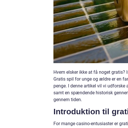
Hvem elsker ikke at få noget gratis? I
Gratis spil for unge og ældre er en f
penge. I denne artikel vil vi udforske 
samt en spændende historisk gennemga
gennem tiden.
Introduktion til gra
For mange casino-entusiaster er grat