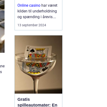
Online casino
har været
kilden til underholdning
og spænding i årevis.
Mennesker fra alle
13 september 2024
verdenshjørner drages
mod disse glitterfyldte
havne med h&arin...
gne
ks
Gratis
spilleautomater: En