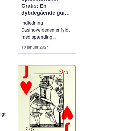
Gratis: En
dybdegående guide
til casinoentusiaster
Indledning
Casinoverdenen er fyldt
med spænding,
underholdning og
18 januar 2024
chancer for at vinde
stort. Blandt de mange
forskellige casinospil er
spillemaskinerne en
favorit blandt mange
spillere. Og den bedste
nyhed er, at du ikke
behøver at satse dine
hårdt ...
igt