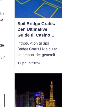
lke
te
Spil Bridge Gratis:
Den Ultimative
Guide til Casino
Spil-Entusiaster
Introduktion til Spil
 de
Bridge Gratis Hvis du er
en person, der generelt er
nge
interesseret i casino spil,
17 januar 2024
er du kommet til det rette
sted! I denne omfattende
artikel vil vi præsentere
dig for en af de mest
spændende og
udfordrende kortspil,
nemlig "sp...