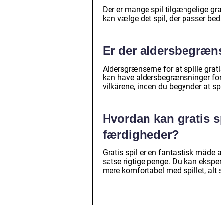
Der er mange spil tilgængelige gra
kan vælge det spil, der passer bed
Er der aldersbegrænsn
Aldersgrænserne for at spille grati
kan have aldersbegrænsninger for vi
vilkårene, inden du begynder at spi
Hvordan kan gratis s
færdigheder?
Gratis spil er en fantastisk måde 
satse rigtige penge. Du kan eksperi
mere komfortabel med spillet, alt