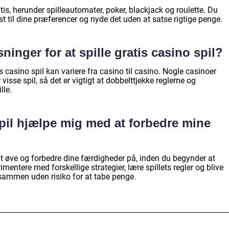
tis, herunder spilleautomater, poker, blackjack og roulette. Du
st til dine præferencer og nyde det uden at satse rigtige penge.
inger for at spille gratis casino spil?
s casino spil kan variere fra casino til casino. Nogle casinoer
sse spil, så det er vigtigt at dobbelttjekke reglerne og
lle.
pil hjælpe mig med at forbedre mine
at øve og forbedre dine færdigheder på, inden du begynder at
mentere med forskellige strategier, lære spillets regler og blive
 sammen uden risiko for at tabe penge.