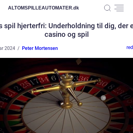
ALTOMSPILLEAUTOMATER.
dk
s spil hjerterfri: Underholdning til dig, der 
casino og spil
red
ar 2024
Peter Mortensen