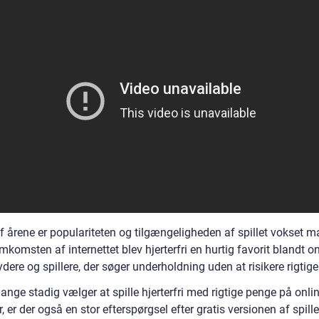
af årene er populariteten og tilgængeligheden af spillet vokset m
komsten af internettet blev hjerterfri en hurtig favorit blandt on
dere og spillere, der søger underholdning uden at risikere rigtig
nge stadig vælger at spille hjerterfri med rigtige penge på onli
, er der også en stor efterspørgsel efter gratis versionen af spille