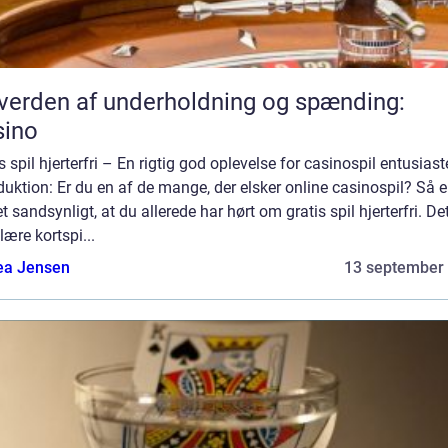
verden af underholdning og spænding:
sino
s spil hjerterfri – En rigtig god oplevelse for casinospil entusiast
duktion: Er du en af de mange, der elsker online casinospil? Så e
 sandsynligt, at du allerede har hørt om gratis spil hjerterfri. De
ære kortspi...
ea Jensen
13 september