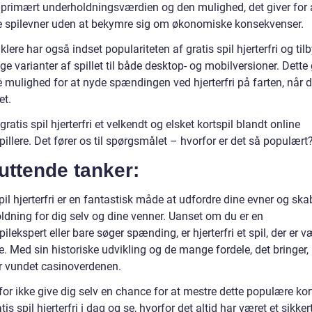
 primært underholdningsværdien og den mulighed, det giver for 
e spilevner uden at bekymre sig om økonomiske konsekvenser.
klere har også indset populariteten af gratis spil hjerterfri og til
ige varianter af spillet til både desktop- og mobilversioner. Dette 
e mulighed for at nyde spændingen ved hjerterfri på farten, når 
et.
 gratis spil hjerterfri et velkendt og elsket kortspil blandt online
illere. Det fører os til spørgsmålet – hvorfor er det så populært
uttende tanker:
pil hjerterfri er en fantastisk måde at udfordre dine evner og ska
ldning for dig selv og dine venner. Uanset om du er en
ilekspert eller bare søger spænding, er hjerterfri et spil, der er v
. Med sin historiske udvikling og de mange fordele, det bringer, 
or vundet casinoverdenen.
or ikke give dig selv en chance for at mestre dette populære kor
tis spil hjerterfri i dag og se, hvorfor det altid har været et sikkert