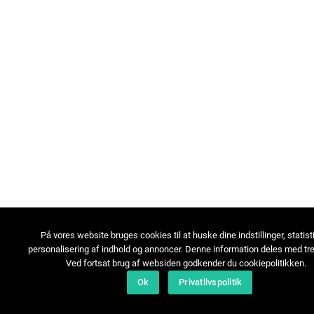
På vores website bruges cookies til at huske dine indstillinger, statist
personalisering af indhold og annoncer. Denne information deles med tre
Ved fortsat brug af websiden godkender du cookiepolitikken.
Ok
Privatlivspolitik