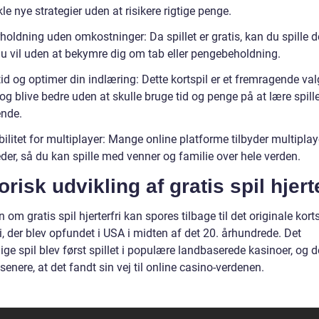
le nye strategier uden at risikere rigtige penge.
oldning uden omkostninger: Da spillet er gratis, kan du spille d
u vil uden at bekymre dig om tab eller pengebeholdning.
id og optimer din indlæring: Dette kortspil er et fremragende valg
og blive bedre uden at skulle bruge tid og penge på at lære spille
nde.
ilitet for multiplayer: Mange online platforme tilbyder multiplay
der, så du kan spille med venner og familie over hele verden.
orisk udvikling af gratis spil hjerte
n om gratis spil hjerterfri kan spores tilbage til det originale korts
ri, der blev opfundet i USA i midten af det 20. århundrede. Det
ige spil blev først spillet i populære landbaserede kasinoer, og d
 senere, at det fandt sin vej til online casino-verdenen.