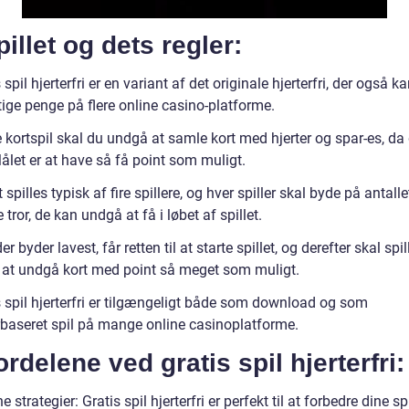
pillet og dets regler:
 spil hjerterfri er en variant af det originale hjerterfri, der også ka
ige penge på flere online casino-platforme.
e kortspil skal du undgå at samle kort med hjerter og spar-es, da 
ålet er at have så få point som muligt.
t spilles typisk af fire spillere, og hver spiller skal byde på antalle
e tror, de kan undgå at få i løbet af spillet.
er byder lavest, får retten til at starte spillet, og derefter skal spi
 at undgå kort med point så meget som muligt.
s spil hjerterfri er tilgængeligt både som download og som
baseret spil på mange online casinoplatforme.
ordelene ved gratis spil hjerterfri:
e strategier: Gratis spil hjerterfri er perfekt til at forbedre dine s