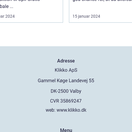
Syvkabale ...
uar 2024
15 januar 2024
Adresse
web:
www.klikko.dk
Menu