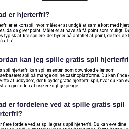
d er hjerterfri?
erfri er et kortspil, hvor målet er at undgå at samle kort med hjer
es, da de giver point. Målet er at have så få point som muligt. D
es typisk af fire spillere, der byder på antallet af point, de tror, de
å at få.
rdan kan jeg spille gratis spil hjerterfr
s spil hjerterfri kan spilles enten som download eller som
serbaseret spil på mange online casinoplatforme. Du kan finde 
vifte af udbydere, der tilbyder gratis hjerterfri-spil, hvor du kan ø
strategier uden at risikere rigtige penge.
d er fordelene ved at spille gratis spil
rterfri?
r flere fordele ved at spille gratis spil hjerterfri. Du kan øve dine