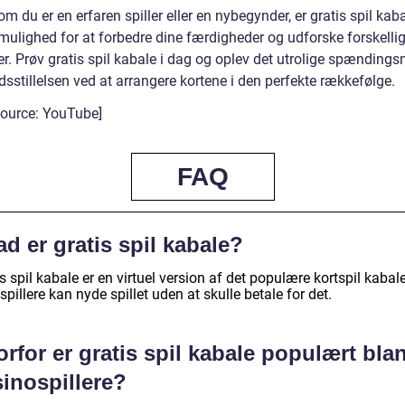
m du er en erfaren spiller eller en nybegynder, er gratis spil kab
 mulighed for at forbedre dine færdigheder og udforske forskelli
er. Prøv gratis spil kabale i dag og oplev det utrolige spændings
edsstillelsen ved at arrangere kortene i den perfekte rækkefølge.
source: YouTube]
FAQ
d er gratis spil kabale?
s spil kabale er en virtuel version af det populære kortspil kabale
spillere kan nyde spillet uden at skulle betale for det.
rfor er gratis spil kabale populært bla
inospillere?