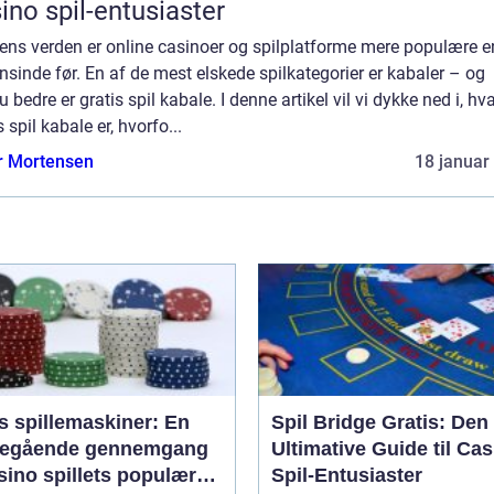
ino spil-entusiaster
gens verden er online casinoer og spilplatforme mere populære 
sinde før. En af de mest elskede spilkategorier er kabaler – og
 bedre er gratis spil kabale. I denne artikel vil vi dykke ned i, hv
s spil kabale er, hvorfo...
r Mortensen
18 januar
s spillemaskiner: En
Spil Bridge Gratis: Den
egående gennemgang
Ultimative Guide til Ca
sino spillets populære
Spil-Entusiaster