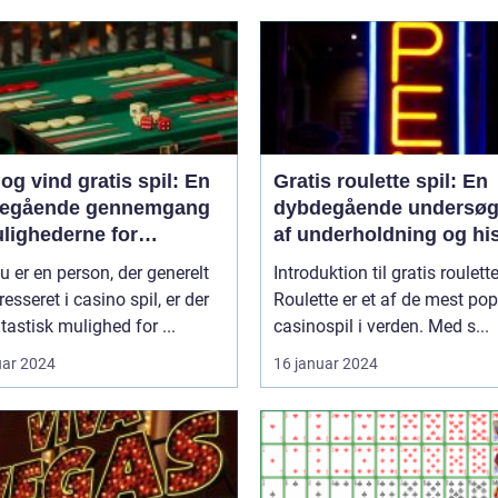
g vind gratis spil: En
Gratis roulette spil: En
egående gennemgang
dybdegående undersøg
ulighederne for
af underholdning og his
noentusiaster
u er en person, der generelt
Introduktion til gratis roulette
resseret i casino spil, er der
Roulette er et af de mest po
tastisk mulighed for ...
casinospil i verden. Med s...
uar 2024
16 januar 2024