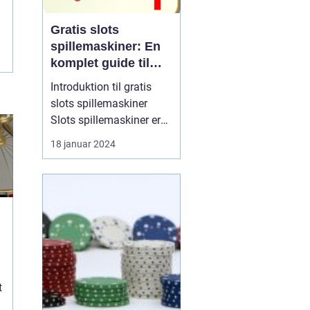
Gratis slots
spillemaskiner: En
komplet guide til
casino spil-
Introduktion til gratis
entusiaster
slots spillemaskiner
Slots spillemaskiner er
uden tvivl et af de mest
18 januar 2024
populære casinospil i
verden. Fra det øjeblik,
hvor den første
enarmede tyveknægt
blev introduceret i
slutningen af det 19.
århundrede, har spillet
grebet ...
t