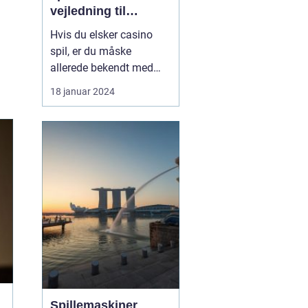
vejledning til
casinoentusiaster
Hvis du elsker casino
spil, er du måske
allerede bekendt med
spilleautomater. Disse
18 januar 2024
sjove og underholdende
spil har været en favorit
blandt casinoentusiaster
i årtier. Men vidste du, at
der også er gratis
spilleautomater til
rådighed? I denne
artikel...
Spillemaskiner