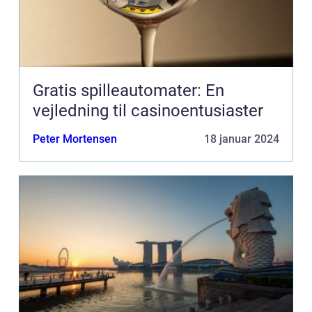
Gratis spilleautomater: En
vejledning til casinoentusiaster
Peter Mortensen
18 januar 2024