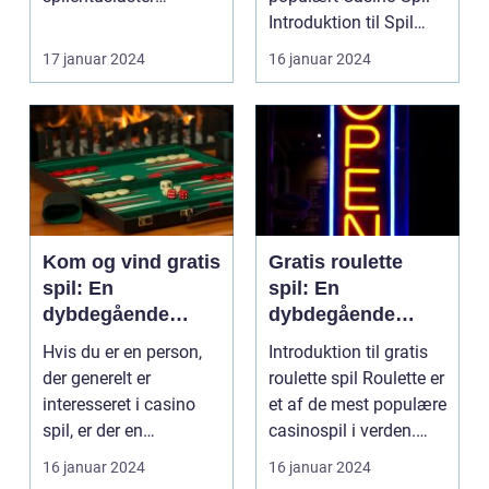
Introduktion til bridge
Introduktion til Spil
s...
Gratis Bridge...
17 januar 2024
16 januar 2024
Kom og vind gratis
Gratis roulette
spil: En
spil: En
dybdegående
dybdegående
gennemgang af
undersøgelse af
Hvis du er en person,
Introduktion til gratis
mulighederne for
underholdning og
der generelt er
roulette spil Roulette er
casinoentusiaster
historie
interesseret i casino
et af de mest populære
spil, er der en
casinospil i verden.
fantastisk mulighed
Med s...
16 januar 2024
16 januar 2024
for ...