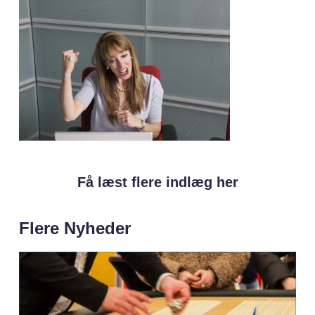
Få læst flere indlæg her
Flere Nyheder