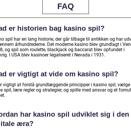
FAQ
d er historien bag kasino spil?
o spil har en lang historie, der går tilbage til antikken og har udv
gennem århundrederne. Det moderne kasino blev grundlagt i Ven
8, og spil som roulette, blackjack og baccarat blev opfundet i
rig. I USA blev kasinoer legaliseret i Nevada i 1931.
d er vigtigt at vide om kasino spil?
r vigtigt at forstå grundlæggende principper i kasino spil, vælge
ge spil, lære regler og strategier, og spille med ansvar og et fornuf
et.
rdan har kasino spil udviklet sig i den
itale æra?