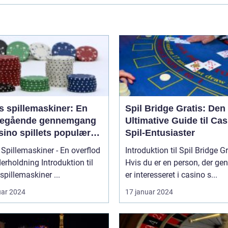
s spillemaskiner: En
Spil Bridge Gratis: Den
egående gennemgang
Ultimative Guide til Ca
sino spillets populære
Spil-Entusiaster
omen
 Spillemaskiner - En overflod
Introduktion til Spil Bridge Gr
dning Introduktion til
Hvis du er en person, der gen
gratis spillemaskiner ...
er interesseret i casino s...
uar 2024
17 januar 2024