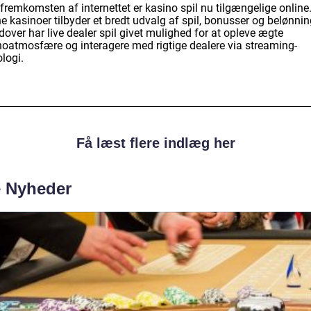
fremkomsten af internettet er kasino spil nu tilgængelige online
e kasinoer tilbyder et bredt udvalg af spil, bonusser og belønnin
over har live dealer spil givet mulighed for at opleve ægte
noatmosfære og interagere med rigtige dealere via streaming-
logi.
Få læst flere indlæg her
e Nyheder