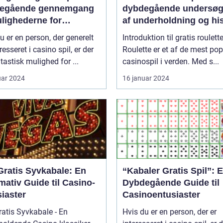
egående gennemgang
dybdegående undersøg
ulighederne for
af underholdning og his
noentusiaster
u er en person, der generelt
Introduktion til gratis roulette
resseret i casino spil, er der
Roulette er et af de mest po
tastisk mulighed for ...
casinospil i verden. Med s...
uar 2024
16 januar 2024
Gratis Syvkabale: En
“Kabaler Gratis Spil”: 
mativ Guide til Casino-
Dybdegående Guide til
iaster
Casinoentusiaster
ratis Syvkabale - En
Hvis du er en person, der er