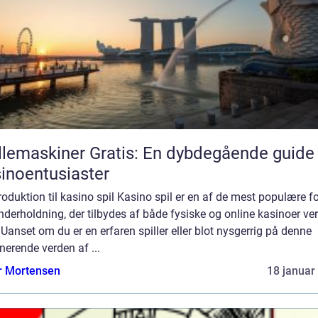
llemaskiner Gratis: En dybdegående guide t
inoentusiaster
roduktion til kasino spil Kasino spil er en af de mest populære f
nderholdning, der tilbydes af både fysiske og online kasinoer ve
 Uanset om du er en erfaren spiller eller blot nysgerrig på denne
nerende verden af ...
r Mortensen
18 januar