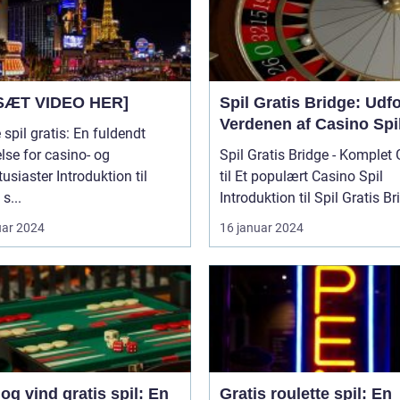
SÆT VIDEO HER]
Spil Gratis Bridge: Udf
Verdenen af Casino Spi
 spil gratis: En fuldendt
lse for casino- og
Spil Gratis Bridge - Komplet
er Introduktion til
til Et populært Casino Spil
s...
Introduktion til Spil Gratis Br
uar 2024
16 januar 2024
g vind gratis spil: En
Gratis roulette spil: En