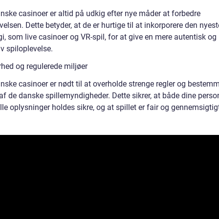
nske casinoer er altid på udkig efter nye måder at forbedre
velsen. Dette betyder, at de er hurtige til at inkorporere den nyest
i, som live casinoer og VR-spil, for at give en mere autentisk og
iv spiloplevelse.
rhed og regulerede miljøer
nske casinoer er nødt til at overholde strenge regler og bestemm
af de danske spillemyndigheder. Dette sikrer, at både dine perso
lle oplysninger holdes sikre, og at spillet er fair og gennemsigtig