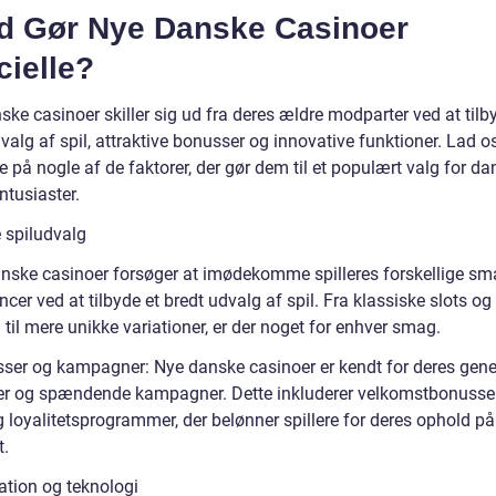
d Gør Nye Danske Casinoer
cielle?
ke casinoer skiller sig ud fra deres ældre modparter ved at tilb
valg af spil, attraktive bonusser og innovative funktioner. Lad o
på nogle af de faktorer, der gør dem til et populært valg for da
ntusiaster.
e spiludvalg
anske casinoer forsøger at imødekomme spilleres forskellige s
cer ved at tilbyde et bredt udvalg af spil. Fra klassiske slots og
 til mere unikke variationer, er der noget for enhver smag.
ser og kampagner: Nye danske casinoer er kendt for deres gen
r og spændende kampagner. Dette inkluderer velkomstbonusser,
 loyalitetsprogrammer, der belønner spillere for deres ophold på
t.
ation og teknologi