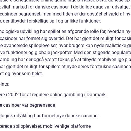
ovligt marked for danske casinoer. I de tidlige dage var udvalget
casinoer begrænset, men med tiden er der opstået et væld af ny
, der tilbyder forskellige spil og unikke funktioner.
ologiske udvikling har spillet en afgørende rolle for, hvordan ny
asinoer har formet sig over tid. Det har gjort det muligt for cas
de avancerede spiloplevelser, hvor brugere kan nyde realistiske gr
ive funktioner og globale jackpotter. Med den stigende popularit
gambling har der også været fokus på at tilbyde mobilvenlige pl
har gjort det muligt for spillere at nyde deres foretrukne casinosp
st og hvor som helst.
ints:
ere i 2002 for at regulere online gambling i Danmark
ge casinoer var begrænsede
logisk udvikling har formet nye danske casinoer
erede spiloplevelser, mobilvenlige platforme