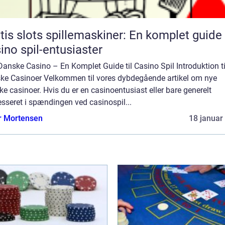
tis slots spillemaskiner: En komplet guide t
ino spil-entusiaster
anske Casino – En Komplet Guide til Casino Spil Introduktion t
ke Casinoer Velkommen til vores dybdegående artikel om nye
e casinoer. Hvis du er en casinoentusiast eller bare generelt
esseret i spændingen ved casinospil...
r Mortensen
18 januar