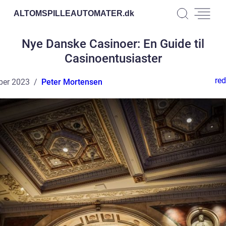
ALTOMSPILLEAUTOMATER.
dk
Nye Danske Casinoer: En Guide til
Casinoentusiaster
red
ber 2023
Peter Mortensen