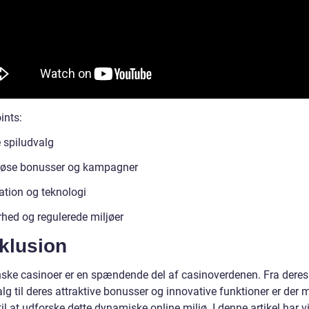
ints:
e spiludvalg
øse bonusser og kampagner
ation og teknologi
rhed og regulerede miljøer
klusion
ske casinoer er en spændende del af casinoverdenen. Fra deres
lg til deres attraktive bonusser og innovative funktioner er der
il at udforske dette dynamiske online miljø. I denne artikel har vi