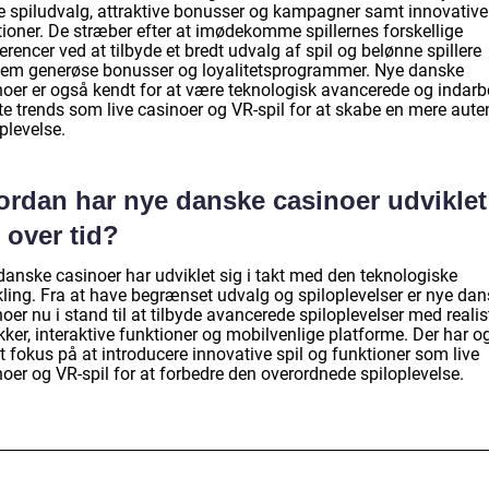
re spiludvalg, attraktive bonusser og kampagner samt innovative
tioner. De stræber efter at imødekomme spillernes forskellige
rencer ved at tilbyde et bredt udvalg af spil og belønne spillere
em generøse bonusser og loyalitetsprogrammer. Nye danske
noer er også kendt for at være teknologisk avancerede og indarb
te trends som live casinoer og VR-spil for at skabe en mere aute
plevelse.
ordan har nye danske casinoer udviklet
 over tid?
danske casinoer har udviklet sig i takt med den teknologiske
kling. Fra at have begrænset udvalg og spiloplevelser er nye da
oer nu i stand til at tilbyde avancerede spiloplevelser med realis
kker, interaktive funktioner og mobilvenlige platforme. Der har o
 fokus på at introducere innovative spil og funktioner som live
oer og VR-spil for at forbedre den overordnede spiloplevelse.