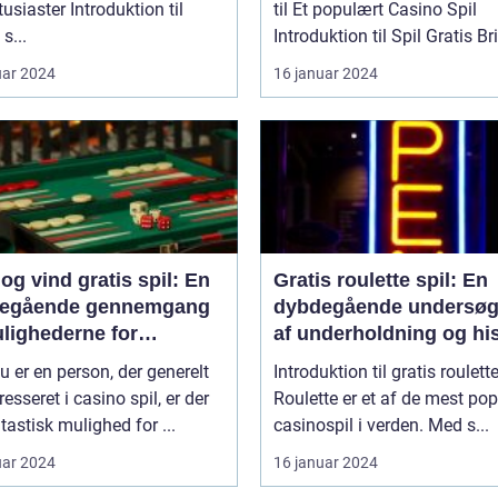
er Introduktion til
til Et populært Casino Spil
s...
Introduktion til Spil Gratis Br
uar 2024
16 januar 2024
g vind gratis spil: En
Gratis roulette spil: En
egående gennemgang
dybdegående undersøg
ulighederne for
af underholdning og his
noentusiaster
u er en person, der generelt
Introduktion til gratis roulette
resseret i casino spil, er der
Roulette er et af de mest po
tastisk mulighed for ...
casinospil i verden. Med s...
uar 2024
16 januar 2024