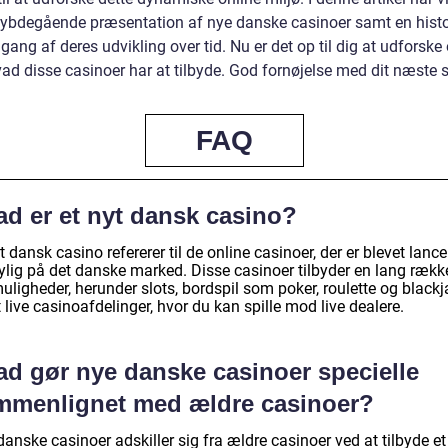
dybdegående præsentation af nye danske casinoer samt en histo
ng af deres udvikling over tid. Nu er det op til dig at udforske
ad disse casinoer har at tilbyde. God fornøjelse med dit næste sp
FAQ
ad er et nyt dansk casino?
t dansk casino refererer til de online casinoer, der er blevet lance
nylig på det danske marked. Disse casinoer tilbyder en lang rækk
uligheder, herunder slots, bordspil som poker, roulette og blackj
live casinoafdelinger, hvor du kan spille mod live dealere.
ad gør nye danske casinoer specielle
mmenlignet med ældre casinoer?
anske casinoer adskiller sig fra ældre casinoer ved at tilbyde et