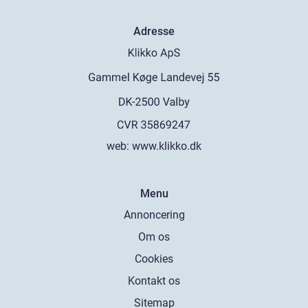
Adresse
web:
www.klikko.dk
Menu
Annoncering
Om os
Cookies
Kontakt os
Sitemap