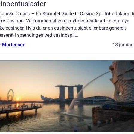
inoentusiaster
anske Casino – En Komplet Guide til Casino Spil Introduktion t
ke Casinoer Velkommen til vores dybdegående artikel om nye
e casinoer. Hvis du er en casinoentusiast eller bare generelt
esseret i spændingen ved casinospil...
r Mortensen
18 januar