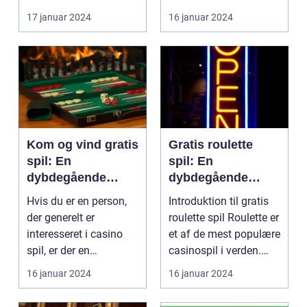
s...
Gratis Bridge...
17 januar 2024
16 januar 2024
Kom og vind gratis
Gratis roulette
spil: En
spil: En
dybdegående
dybdegående
gennemgang af
undersøgelse af
Hvis du er en person,
Introduktion til gratis
mulighederne for
underholdning og
der generelt er
roulette spil Roulette er
casinoentusiaster
historie
interesseret i casino
et af de mest populære
spil, er der en
casinospil i verden.
fantastisk mulighed
Med s...
16 januar 2024
16 januar 2024
for ...