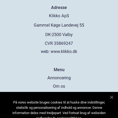
Adresse
web:
www.klikko.dk
Menu
Annoncering
Om os
Cookies
På vores website bruges cookies til at huske dine indstillinger,
Kontakt os
statistik og personalisering af indhold og annoncer. Denne
Sitemap
information deles med tredjepart. Ved fortsat brug af websiden