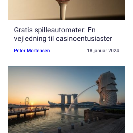
Gratis spilleautomater: En
vejledning til casinoentusiaster
Peter Mortensen
18 januar 2024