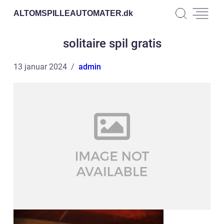
ALTOMSPILLEAUTOMATER.
dk
solitaire spil gratis
13 januar 2024
admin