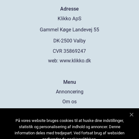
Adresse
web:
www.klikko.dk
Menu
Annoncering
Om os
Cookies
På vores website bruges cookies til at huske dine indstillinger,
Kontakt os
statistik og personalisering af indhold og annoncer. Denne
Sitemap
information deles med tredjepart. Ved fortsat brug af websiden