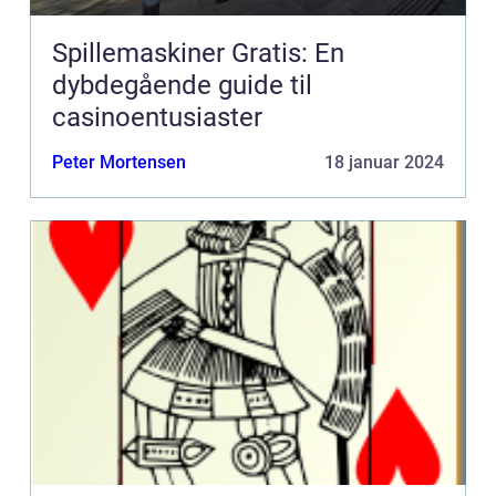
Spillemaskiner Gratis: En
dybdegående guide til
casinoentusiaster
Peter Mortensen
18 januar 2024