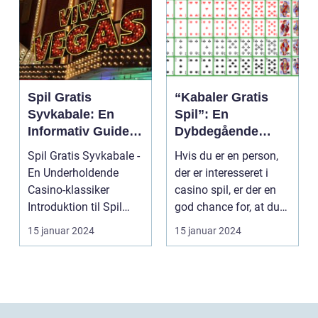
Spil Gratis
“Kabaler Gratis
Syvkabale: En
Spil”: En
Informativ Guide
Dybdegående
til Casino-
Guide til
Spil Gratis Syvkabale -
Hvis du er en person,
entusiaster
Casinoentusiaster
En Underholdende
der er interesseret i
Casino-klassiker
casino spil, er der en
Introduktion til Spil
god chance for, at du
Gratis Syvkabale ...
allerede er...
15 januar 2024
15 januar 2024