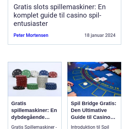
Gratis slots spillemaskiner: En
komplet guide til casino spil-
entusiaster
Peter Mortensen
18 januar 2024
Gratis
Spil Bridge Gratis:
spillemaskiner: En
Den Ultimative
dybdegående
Guide til Casino
gennemgang af
Spil-Entusiaster
Gratis Spillemaskiner -
Introduktion til Spil