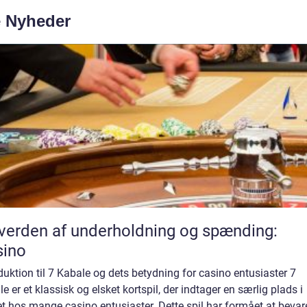
e Nyheder
verden af underholdning og spænding:
sino
duktion til 7 Kabale og dets betydning for casino entusiaster 7
e er et klassisk og elsket kortspil, der indtager en særlig plads i
et hos mange casino entusiaster. Dette spil har formået at bevar