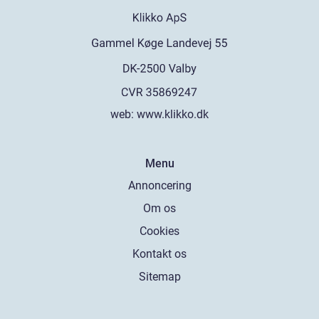
web:
www.klikko.dk
Menu
Annoncering
Om os
Cookies
Kontakt os
Sitemap