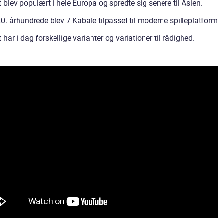
t blev populært i hele Europa og spredte sig senere til Asien.
20. århundrede blev 7 Kabale tilpasset til moderne spilleplatform
t har i dag forskellige varianter og variationer til rådighed.