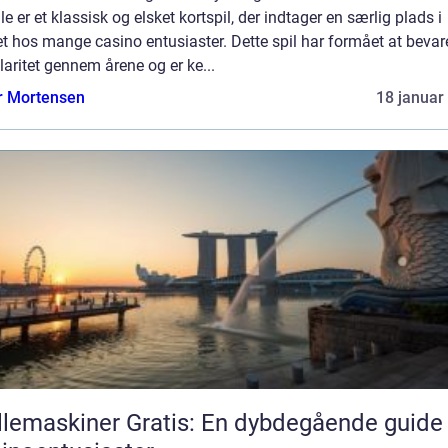
e er et klassisk og elsket kortspil, der indtager en særlig plads i
et hos mange casino entusiaster. Dette spil har formået at bevar
aritet gennem årene og er ke...
r Mortensen
18 januar
llemaskiner Gratis: En dybdegående guide t