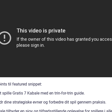
ints til featured snippet:
 spille Gratis 7 Kabale med en trin-for-trin guide.
r dine strategiske evner og forbedre dit spil gennem praksis.
le tilbyder en sjov og tilfredsstillende oplevelse for spillere i all