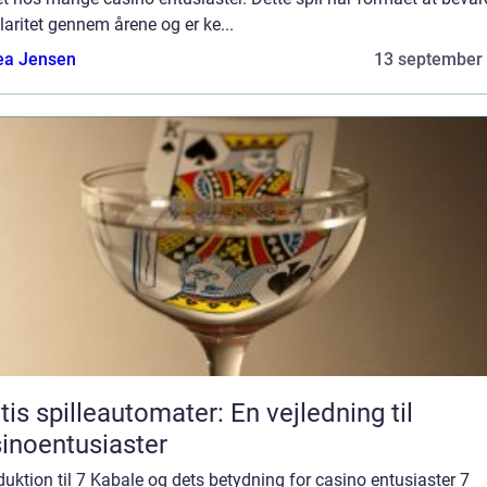
aritet gennem årene og er ke...
ea Jensen
13 september
tis spilleautomater: En vejledning til
inoentusiaster
duktion til 7 Kabale og dets betydning for casino entusiaster 7