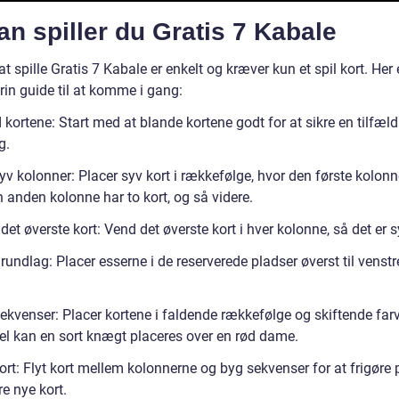
n spiller du Gratis 7 Kabale
at spille Gratis 7 Kabale er enkelt og kræver kun et spil kort. Her 
-trin guide til at komme i gang:
 kortene: Start med at blande kortene godt for at sikre en tilfæld
g.
yv kolonner: Placer syv kort i rækkefølge, hvor den første kolonn
n anden kolonne har to kort, og så videre.
det øverste kort: Vend det øverste kort i hver kolonne, så det er s
rundlag: Placer esserne i de reserverede pladser øverst til venstr
ekvenser: Placer kortene i faldende rækkefølge og skiftende farv
l kan en sort knægt placeres over en rød dame.
kort: Flyt kort mellem kolonnerne og byg sekvenser for at frigøre p
re nye kort.