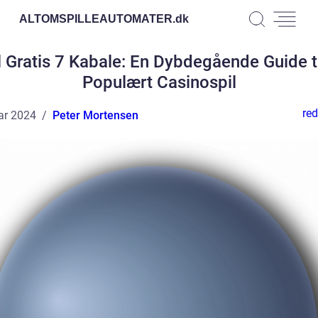
ALTOMSPILLEAUTOMATER.
dk
l Gratis 7 Kabale: En Dybdegående Guide ti
Populært Casinospil
red
ar 2024
Peter Mortensen