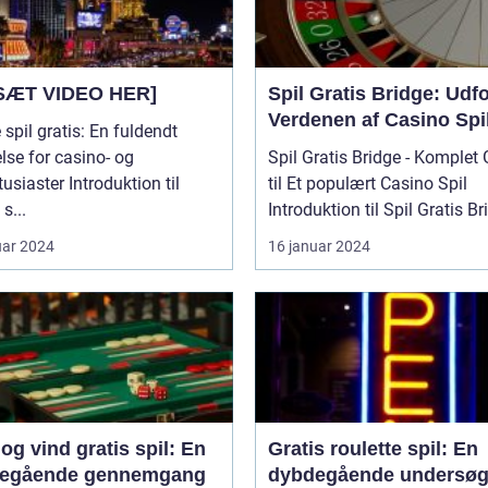
SÆT VIDEO HER]
Spil Gratis Bridge: Udf
Verdenen af Casino Spi
 spil gratis: En fuldendt
lse for casino- og
Spil Gratis Bridge - Komplet
er Introduktion til
til Et populært Casino Spil
s...
Introduktion til Spil Gratis Br
uar 2024
16 januar 2024
g vind gratis spil: En
Gratis roulette spil: En
egående gennemgang
dybdegående undersøg