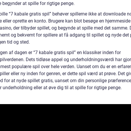
 begynder at spille for rigtige penge.
pille “7 kabale gratis spil” behøver spillerne ikke at downloade n
 eller oprette en konto. Brugere kan blot besøge en hjemmeside e
asino, der tilbyder spillet, og begynde at spille med det samme. 
nemt og bekvemt for spillere at få adgang til spillet og nyde det
en tid og sted.
ngen af dagen er “7 kabale gratis spil” en klassiker inden for
ilverdenen. Dets tidløse appel og underholdningsværdi har gjort 
e mest populære spil over hele verden. Uanset om du er en erfare
iller eller ny inden for genren, er dette spil værd at prøve. Det gi
 for at nyde spillet gratis, uanset om din personlige præference
or underholdning eller at øve dig til at spille for rigtige penge.