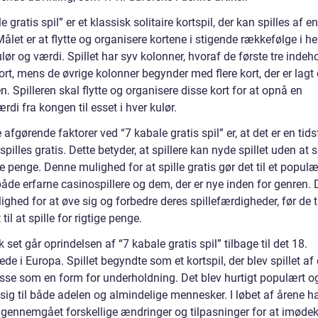
e gratis spil” er et klassisk solitaire kortspil, der kan spilles af e
 Målet er at flytte og organisere kortene i stigende rækkefølge i he
lør og værdi. Spillet har syv kolonner, hvoraf de første tre indeho
ort, mens de øvrige kolonner begynder med flere kort, der er lagt
. Spilleren skal flytte og organisere disse kort for at opnå en
di fra kongen til esset i hver kulør.
 afgørende faktorer ved “7 kabale gratis spil” er, at det er en tids
spilles gratis. Dette betyder, at spillere kan nyde spillet uden at s
e penge. Denne mulighed for at spille gratis gør det til et populæ
åde erfarne casinospillere og dem, der er nye inden for genren. 
ighed for at øve sig og forbedre deres spillefærdigheder, før de 
 til at spille for rigtige penge.
k set går oprindelsen af “7 kabale gratis spil” tilbage til det 18.
de i Europa. Spillet begyndte som et kortspil, der blev spillet af
asse som en form for underholdning. Det blev hurtigt populært o
sig til både adelen og almindelige mennesker. I løbet af årene ha
 gennemgået forskellige ændringer og tilpasninger for at imø