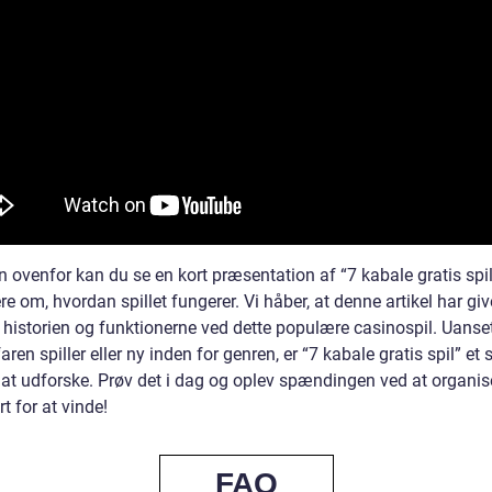
n ovenfor kan du se en kort præsentation af “7 kabale gratis spi
e om, hvordan spillet fungerer. Vi håber, at denne artikel har giv
 i historien og funktionerne ved dette populære casinospil. Uans
faren spiller eller ny inden for genren, er “7 kabale gratis spil” et s
 at udforske. Prøv det i dag og oplev spændingen ved at organis
rt for at vinde!
FAQ