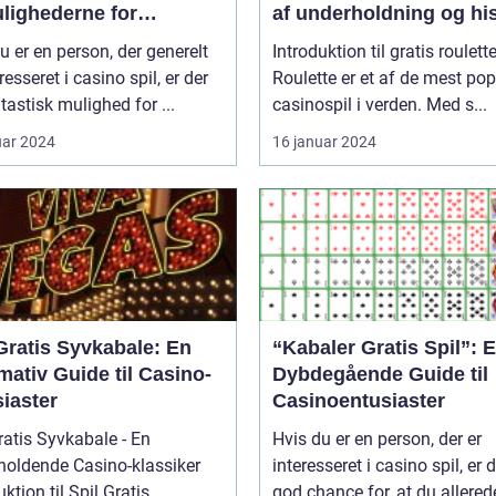
ulighederne for
af underholdning og his
noentusiaster
u er en person, der generelt
Introduktion til gratis roulette
resseret i casino spil, er der
Roulette er et af de mest po
tastisk mulighed for ...
casinospil i verden. Med s...
uar 2024
16 januar 2024
Gratis Syvkabale: En
“Kabaler Gratis Spil”: 
mativ Guide til Casino-
Dybdegående Guide til
iaster
Casinoentusiaster
ratis Syvkabale - En
Hvis du er en person, der er
holdende Casino-klassiker
interesseret i casino spil, er 
uktion til Spil Gratis
god chance for, at du allerede