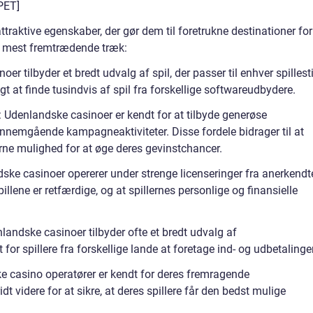
PET]
raktive egenskaber, der gør dem til foretrukne destinationer for
de mest fremtrædende træk:
r tilbyder et bredt udvalg af spil, der passer til enhver spillesti
t at finde tusindvis af spil fra forskellige softwareudbydere.
denlandske casinoer er kendt for at tilbyde generøse
nnemgående kampagneaktiviteter. Disse fordele bidrager til at
erne mulighed for at øge deres gevinstchancer.
ske casinoer opererer under strenge licenseringer fra anerkendt
pillene er retfærdige, og at spillernes personlige og finansielle
landske casinoer tilbyder ofte et bredt udvalg af
for spillere fra forskellige lande at foretage ind- og udbetalinger
e casino operatører er kendt for deres fremragende
dt videre for at sikre, at deres spillere får den bedst mulige