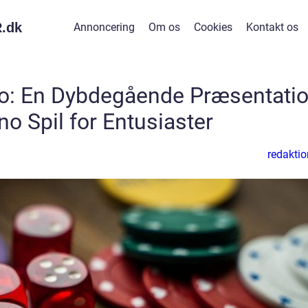
.
dk
Annoncering
Om os
Cookies
Kontakt os
o: En Dybdegående Præsentati
no Spil for Entusiaster
redaktio