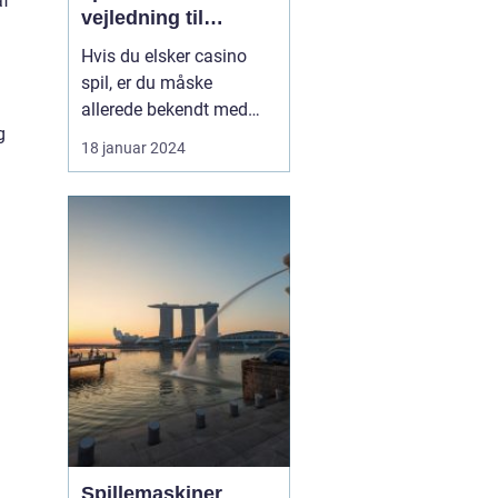
af
vejledning til
casinoentusiaster
Hvis du elsker casino
spil, er du måske
allerede bekendt med
g
spilleautomater. Disse
18 januar 2024
sjove og underholdende
spil har været en favorit
blandt casinoentusiaster
i årtier. Men vidste du, at
der også er gratis
spilleautomater til
rådighed? I denne
artikel...
Spillemaskiner