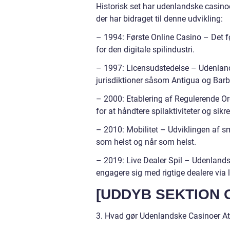
Historisk set har udenlandske casinoe
der har bidraget til denne udvikling:
– 1994: Første Online Casino – Det fø
for den digitale spilindustri.
– 1997: Licensudstedelse – Udenlands
jurisdiktioner såsom Antigua og Barb
– 2000: Etablering af Regulerende Or
for at håndtere spilaktiviteter og sikre
– 2010: Mobilitet – Udviklingen af sm
som helst og når som helst.
– 2019: Live Dealer Spil – Udenlandsk
engagere sig med rigtige dealere via 
[UDDYB SEKTION 
3. Hvad gør Udenlandske Casinoer At