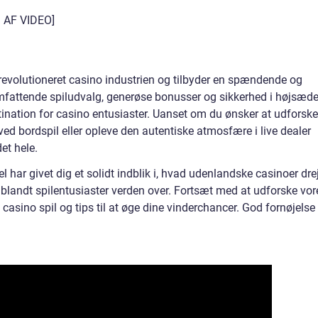
AF VIDEO]
revolutioneret casino industrien og tilbyder en spændende og
mfattende spiludvalg, generøse bonusser og sikkerhed i højsæde
tination for casino entusiaster. Uanset om du ønsker at udforske
ved bordspil eller opleve den autentiske atmosfære i live dealer
et hele.
 har givet dig et solidt indblik i, hvad udenlandske casinoer dre
 blandt spilentusiaster verden over. Fortsæt med at udforske vor
asino spil og tips til at øge dine vinderchancer. God fornøjelse