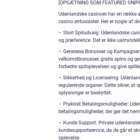
[OPSÆTNING SOM FEATURED SNIP
Udenlandske casinoer har en række att
casino entusiaster. Her er nogle af 
– Stort Spiludvalg: Udenlandske casinoe
og præference. Det er ikke ualmindelig
– Generøse Bonusser og Kampagner: U
velkomstbonusser, gratis spins og ge
forbedre spiloplevelsen og give spill
– Sikkerhed og Licensering: Udenland
regulerende organer. Dette sikrer, at s
oplysninger er beskyttet.
– Praktisk Betalingsmuligheder: Uden
betalingsmuligheder, der gør det nemt 
– Kunde Support: Private udenlandsk
kundesupportservice, da de går et skri
oplevelse.