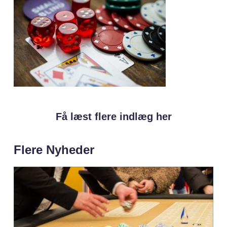
Få læst flere indlæg her
Flere Nyheder