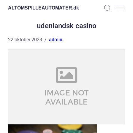
ALTOMSPILLEAUTOMATER.
dk
udenlandsk casino
22 oktober 2023
admin