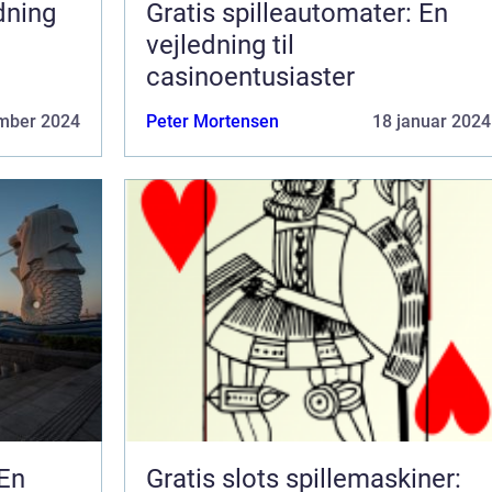
dning
Gratis spilleautomater: En
vejledning til
casinoentusiaster
mber 2024
Peter Mortensen
18 januar 2024
 En
Gratis slots spillemaskiner: