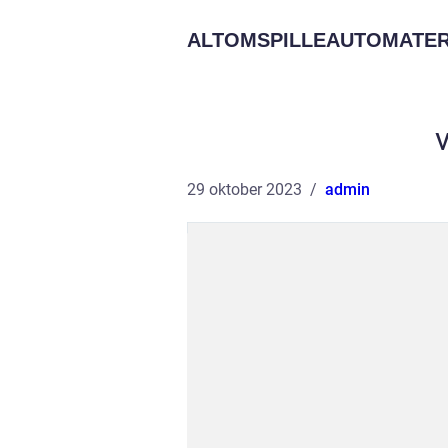
ALTOMSPILLEAUTOMATER
29 oktober 2023
admin