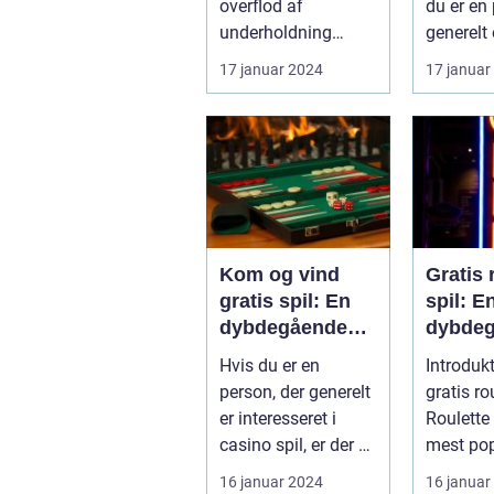
overflod af
du er en 
populære
underholdning
generelt 
fænomen
Introduktion til
interesse
17 januar 2024
17 januar
gratis
s...
spillemaskiner ...
Kom og vind
Gratis 
gratis spil: En
spil: E
dybdegående
dybde
gennemgang af
unders
Hvis du er en
Introdukt
mulighederne
underh
person, der generelt
gratis ro
for
og hist
er interesseret i
Roulette 
casinoentusiast
casino spil, er der en
mest po
er
fantastisk mulighed
casinospi
16 januar 2024
16 januar